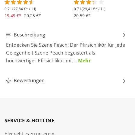
0.7 l
(27,84 €* / 1 l)
0.7 l
(29,41 €* / 1 l)
Durchschnittliche Bewertung von 4.5 von 5 Sternen
Durchschnittliche Bewertung 
19,49 €*
20,25 €*
20,59 €*
Beschreibung
Entdecken Sie Szene Peach: Der Pfirsichlikör für jede
Gelegenheit Szene Peach begeistert als
hochwertiger Pfirsichlikör mit…
Mehr
Bewertungen
SERVICE & HOTLINE
Hier geht es zu unserem