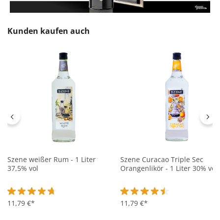
Produktgalerie überspringen
Kunden kaufen auch
Szene weißer Rum - 1 Liter
Szene Curacao Triple Sec
37,5% vol
Orangenlikör - 1 Liter 30% vol
Durchschnittliche Bewertung von 4.8 von 5 Sternen
11,79 €*
Durchschnittliche Bewertung 
11,79 €*