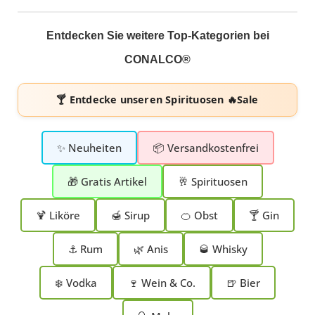
Entdecken Sie weitere Top-Kategorien bei
CONALCO®
🍸 Entdecke unseren
Spirituosen 🔥Sale
✨ Neuheiten
📦 Versandkostenfrei
🎁 Gratis Artikel
🥂 Spirituosen
🍹 Liköre
🍯 Sirup
🍊 Obst
🍸 Gin
⚓ Rum
🌿 Anis
🥃 Whisky
❄️ Vodka
🍷 Wein & Co.
🍺 Bier