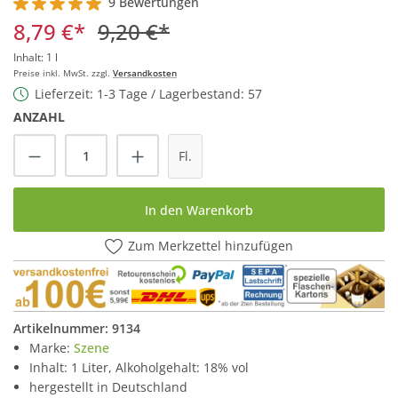
9 Bewertungen
Durchschnittliche Bewertung von 5 von 5 Sternen
8,79 €*
9,20 €*
Inhalt:
1 l
Preise inkl. MwSt. zzgl.
Versandkosten
Lieferzeit: 1-3 Tage / Lagerbestand: 57
ANZAHL
Produkt Anzahl: Gib den gewünschten Wert
Fl.
In den Warenkorb
Zum Merkzettel hinzufügen
Artikelnummer:
9134
Marke:
Szene
Inhalt: 1 Liter, Alkoholgehalt: 18% vol
hergestellt in Deutschland