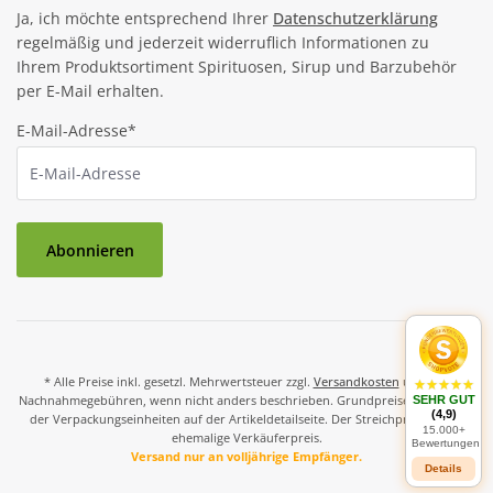
Ja, ich möchte entsprechend Ihrer
Datenschutzerklärung
regelmäßig und jederzeit widerruflich Informationen zu
Ihrem Produktsortiment Spirituosen, Sirup und Barzubehör
per E-Mail erhalten.
E-Mail-Adresse*
Abonnieren
* Alle Preise inkl. gesetzl. Mehrwertsteuer zzgl.
Versandkosten
und ggf.
Nachnahmegebühren, wenn nicht anders beschrieben. Grundpreise und Preise
SEHR GUT
(4,9)
der Verpackungseinheiten auf der Artikeldetailseite. Der Streichpreis ist der
15.000+
ehemalige Verkäuferpreis.
Bewertungen
Versand nur an volljährige Empfänger.
Details