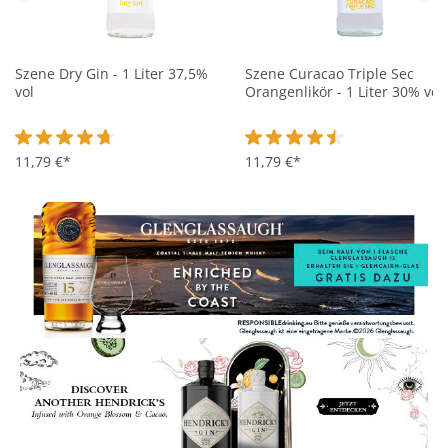
Szene Dry Gin - 1 Liter 37,5%
Szene Curacao Triple Sec
vol
Orangenlikör - 1 Liter 30% vol
Durchschnittliche Bewertung von 4.8 von 5 Sternen
11,79 €*
Durchschnittliche Bewertung 
11,79 €*