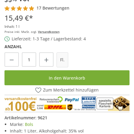
17 Bewertungen
Durchschnittliche Bewertung von 4.9 von 5 Sternen
15,49 €*
Inhalt:
1 l
Preise inkl. MwSt. zzgl.
Versandkosten
Lieferzeit: 1-3 Tage / Lagerbestand: 4
ANZAHL
Produkt Anzahl: Gib den gewünschten Wert
Fl.
In den Warenkorb
Zum Merkzettel hinzufügen
Artikelnummer:
9621
Marke:
Bols
Inhalt: 1 Liter, Alkoholgehalt: 35% vol