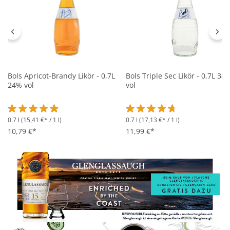
Bols Apricot-Brandy Likör - 0,7L
Bols Triple Sec Likör - 0,7L 38
24% vol
vol
0.7 l
(15,41 €* / 1 l)
0.7 l
(17,13 €* / 1 l)
Durchschnittliche Bewertung von 4.9 von 5 Sternen
Durchschnittliche Bewertung 
10,79 €*
11,99 €*