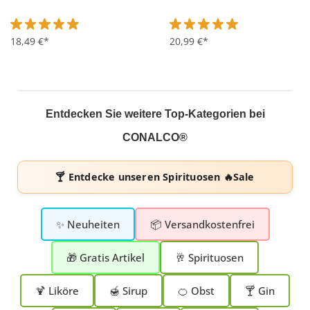
Durchschnittliche Bewertung von 4.9 von 5 Sternen
18,49 €*
Durchschnittliche Bewertung 
20,99 €*
Entdecken Sie weitere Top-Kategorien bei
CONALCO®
🍸 Entdecke unseren
Spirituosen 🔥Sale
✨ Neuheiten
📦 Versandkostenfrei
🎁 Gratis Artikel
🥂 Spirituosen
🍹 Liköre
🍯 Sirup
🍊 Obst
🍸 Gin