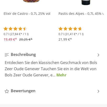
Elixir de Castro - 0,7L 25% vol
Pastis des Alpes - 0,7L 45% vol
0.7 l
(27,84 €* / 1 l)
0.7 l
(31,41 €* / 1 l)
Durchschnittliche Bewertung von 4.5 von 5 Sternen
Durchschnittliche Bewertung 
19,49 €*
20,25 €*
21,99 €*
Beschreibung
Entdecken Sie den klassischen Geschmack von Bols
Zeer Oude Genever Tauchen Sie ein in die Welt von
Bols Zeer Oude Genever, e…
Mehr
Bewertungen