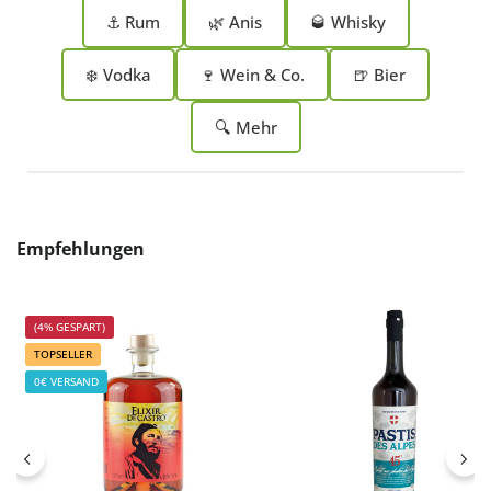
⚓ Rum
🌿 Anis
🥃 Whisky
❄️ Vodka
🍷 Wein & Co.
🍺 Bier
🔍 Mehr
Produktgalerie überspringen
Empfehlungen
(4% GESPART)
TOPSELLER
0€ VERSAND