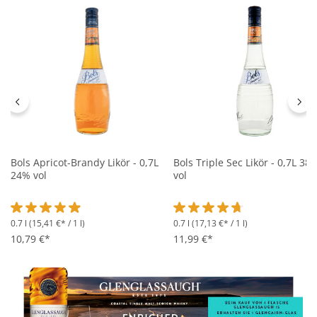
Bols Apricot-Brandy Likör - 0,7L
Bols Triple Sec Likör - 0,7L 38
24% vol
vol
0.7 l
(15,41 €* / 1 l)
0.7 l
(17,13 €* / 1 l)
Durchschnittliche Bewertung von 4.9 von 5 Sternen
Durchschnittliche Bewertung 
10,79 €*
11,99 €*