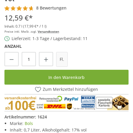
8 Bewertungen
Durchschnittliche Bewertung von 4.7 von 5 Sternen
12,59 €*
Inhalt:
0.7 l
(17,99 €* / 1 l)
Preise inkl. MwSt. zzgl.
Versandkosten
Lieferzeit: 1-3 Tage / Lagerbestand: 11
ANZAHL
Produkt Anzahl: Gib den gewünschten Wert
Fl.
In den Warenkorb
Zum Merkzettel hinzufügen
Artikelnummer:
1624
Marke:
Bols
Inhalt: 0,7 Liter, Alkoholgehalt: 17% vol