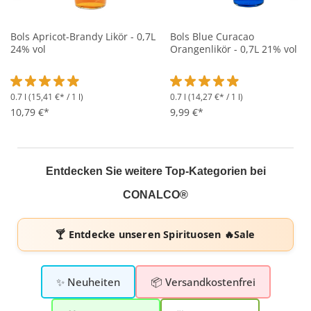
Bols Apricot-Brandy Likör - 0,7L
Bols Blue Curacao
24% vol
Orangenlikör - 0,7L 21% vol
0.7 l
(15,41 €* / 1 l)
0.7 l
(14,27 €* / 1 l)
Durchschnittliche Bewertung von 4.9 von 5 Sternen
Durchschnittliche Bewertung 
10,79 €*
9,99 €*
Entdecken Sie weitere Top-Kategorien bei
CONALCO®
🍸 Entdecke unseren
Spirituosen 🔥Sale
✨ Neuheiten
📦 Versandkostenfrei