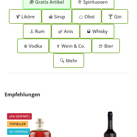
🎁 Gratis Artikel
🥂 Spirituosen
🍹 Liköre
🍯 Sirup
🍊 Obst
🍸 Gin
⚓ Rum
🌿 Anis
🥃 Whisky
❄️ Vodka
🍷 Wein & Co.
🍺 Bier
🔍 Mehr
Produktgalerie überspringen
Empfehlungen
(4% GESPART)
TOPSELLER
0€ VERSAND