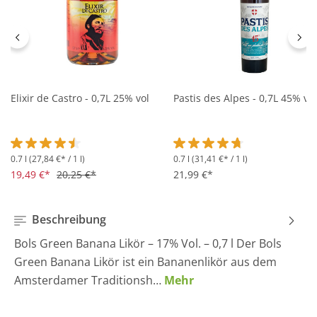
Elixir de Castro - 0,7L 25% vol
Pastis des Alpes - 0,7L 45% vol
0.7 l
(27,84 €* / 1 l)
0.7 l
(31,41 €* / 1 l)
Durchschnittliche Bewertung von 4.5 von 5 Sternen
Durchschnittliche Bewertung 
19,49 €*
20,25 €*
21,99 €*
Beschreibung
Bols Green Banana Likör – 17% Vol. – 0,7 l Der Bols
Green Banana Likör ist ein Bananenlikör aus dem
Amsterdamer Traditionsh…
Mehr