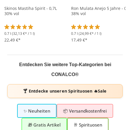
Skinos Mastiha Spirit - 0,7L
Ron Mulata Anejo 5 Jahre - 0,
30% vol
38% vol
0.7 l
(32,13 €* / 1 l)
0.7 l
(24,99 €* / 1 l)
Durchschnittliche Bewertung von 5 von 5 Sternen
Durchschnittliche Bewertung 
22,49 €*
17,49 €*
Entdecken Sie weitere Top-Kategorien bei
CONALCO®
🍸 Entdecke unseren
Spirituosen 🔥Sale
✨ Neuheiten
📦 Versandkostenfrei
🎁 Gratis Artikel
🥂 Spirituosen