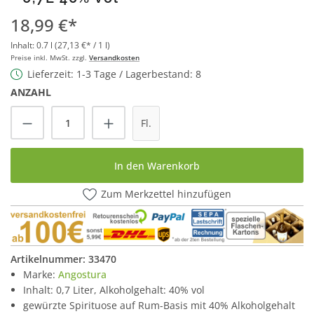
18,99 €*
Inhalt:
0.7 l
(27,13 €* / 1 l)
Preise inkl. MwSt. zzgl.
Versandkosten
Lieferzeit: 1-3 Tage / Lagerbestand: 8
ANZAHL
Produkt Anzahl: Gib den gewünschten Wert
Fl.
In den Warenkorb
Zum Merkzettel hinzufügen
Artikelnummer:
33470
Marke:
Angostura
Inhalt: 0,7 Liter, Alkoholgehalt: 40% vol
gewürzte Spirituose auf Rum-Basis mit 40% Alkoholgehalt