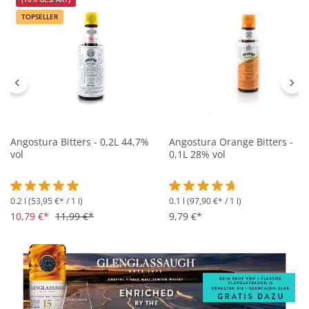
TOPSELLER
Angostura Bitters - 0,2L 44,7%
Angostura Orange Bitters -
vol
0,1L 28% vol
0.2 l
(53,95 €* / 1 l)
0.1 l
(97,90 €* / 1 l)
Durchschnittliche Bewertung von 5 von 5 Sternen
Durchschnittliche Bewertung 
10,79 €*
11,99 €*
9,79 €*