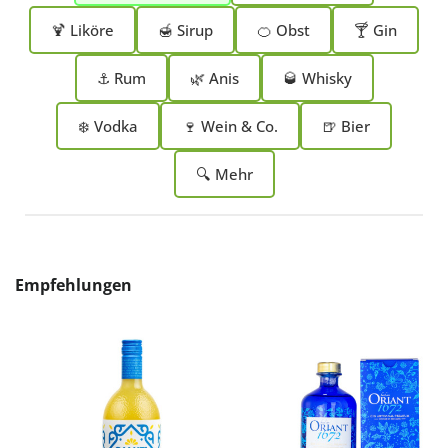
🍹 Liköre
🍯 Sirup
🍊 Obst
🍸 Gin
⚓ Rum
🌿 Anis
🥃 Whisky
❄️ Vodka
🍷 Wein & Co.
🍺 Bier
🔍 Mehr
Produktgalerie überspringen
Empfehlungen