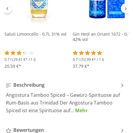
Saluti Limoncello - 0,7L 31% vol
Gin Heol an Oriant 1672 - 0,7L
42% vol
0.7 l
(29,41 €* / 1 l)
0.7 l
(53,99 €* / 1 l)
Durchschnittliche Bewertung von 3.2 von 5 Sternen
Durchschnittliche Bewertung 
20,59 €*
37,79 €*
Beschreibung
Angostura Tamboo Spiced – Gewürz-Spirituose auf
Rum-Basis aus Trinidad Der Angostura Tamboo
Spiced ist eine Spirituose auf…
Mehr
Bewertungen