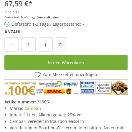
67,59 €*
Inhalt:
1 l
Preise inkl. MwSt. zzgl.
Versandkosten
Lieferzeit: 1-3 Tage / Lagerbestand: 7
ANZAHL
Produkt Anzahl: Gib den gewünschten Wert
Fl.
In den Warenkorb
Zum Merkzettel hinzufügen
Artikelnummer:
31905
Marke:
Campari
Inhalt: 1 Liter, Alkoholgehalt: 25% vol
Campari veredelt in Bourbon-Fässern
Veredelung in Bourbon-Fässern mildert bittere Noten mit