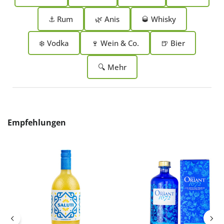
⚓ Rum
🌿 Anis
🥃 Whisky
❄️ Vodka
🍷 Wein & Co.
🍺 Bier
🔍 Mehr
Produktgalerie überspringen
Empfehlungen