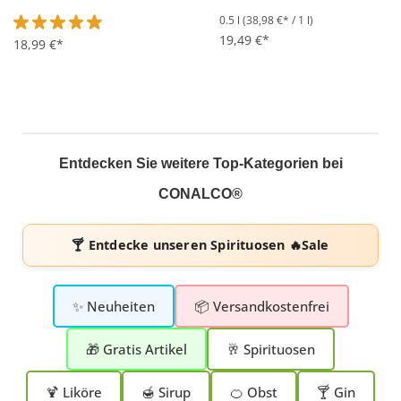
0.5 l
(38,98 €* / 1 l)
19,49 €*
Durchschnittliche Bewertung von 4.9 von 5 Sternen
18,99 €*
Entdecken Sie weitere Top-Kategorien bei
CONALCO®
🍸 Entdecke unseren
Spirituosen 🔥Sale
✨ Neuheiten
📦 Versandkostenfrei
🎁 Gratis Artikel
🥂 Spirituosen
🍹 Liköre
🍯 Sirup
🍊 Obst
🍸 Gin