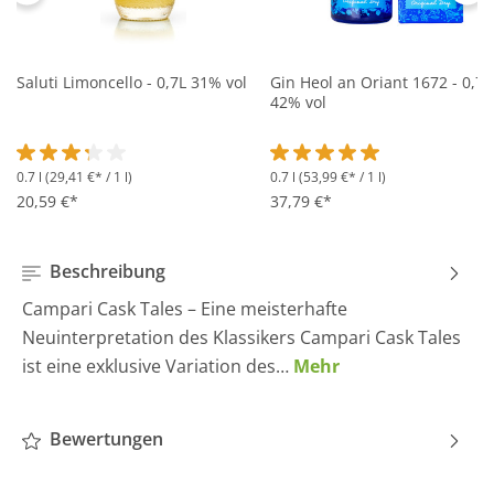
Saluti Limoncello - 0,7L 31% vol
Gin Heol an Oriant 1672 - 0,7L
42% vol
0.7 l
(29,41 €* / 1 l)
0.7 l
(53,99 €* / 1 l)
Durchschnittliche Bewertung von 3.2 von 5 Sternen
Durchschnittliche Bewertung 
20,59 €*
37,79 €*
Beschreibung
Campari Cask Tales – Eine meisterhafte
Neuinterpretation des Klassikers Campari Cask Tales
ist eine exklusive Variation des…
Mehr
Bewertungen