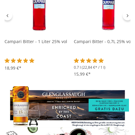
Campari Bitter - 1 Liter 25% vol
Campari Bitter - 0,7L 25% vol
0.7 l
(22,84 €* / 1 l)
Durchschnittliche Bewertung von 4.9 von 5 Sternen
18,99 €*
Durchschnittliche Bewertung 
15,99 €*