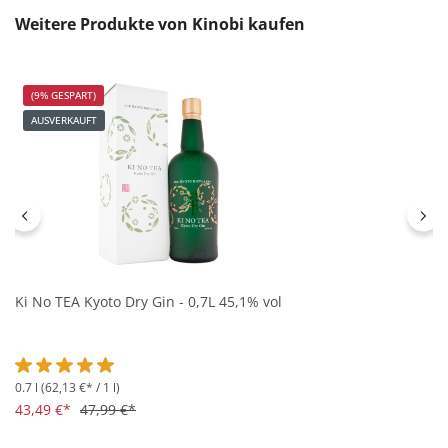
Produktgalerie überspringen
Weitere Produkte von Kinobi kaufen
(9% GESPART)
AUSVERKAUFT
Ki No TEA Kyoto Dry Gin - 0,7L 45,1% vol
0.7 l
(62,13 €* / 1 l)
Durchschnittliche Bewertung von 5 von 5 Sternen
43,49 €*
47,99 €*