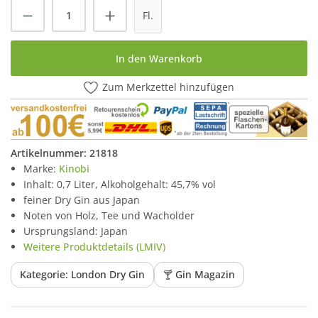
Produkt Anzahl: Gib den gewünschten Wert
Fl.
In den Warenkorb
Zum Merkzettel hinzufügen
Artikelnummer:
21818
Marke:
Kinobi
Inhalt: 0,7 Liter, Alkoholgehalt: 45,7% vol
feiner Dry Gin aus Japan
Noten von Holz, Tee und Wacholder
Ursprungsland: Japan
Weitere Produktdetails (LMIV)
Kategorie: London Dry Gin
🍸 Gin Magazin