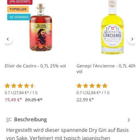
(4% GESPART)
TOPSELLER
0€ VERSAND
Elixir de Castro - 0,7L 25% vol
Genepi l'Ancienne - 0,7L 40%
vol
0.7 l
(27,84 €* / 1 l)
0.7 l
(32,84 €* / 1 l)
Durchschnittliche Bewertung von 4.5 von 5 Sternen
Durchschnittliche Bewertung 
19,49 €*
20,25 €*
22,99 €*
Beschreibung
Hergestellt wird dieser spannende Dry Gin auf Basis
von Sake. Verfeinert mit typisch japanischen