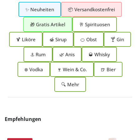
✨ Neuheiten
📦 Versandkostenfrei
🎁 Gratis Artikel
🥂 Spirituosen
🍹 Liköre
🍯 Sirup
🍊 Obst
🍸 Gin
⚓ Rum
🌿 Anis
🥃 Whisky
❄️ Vodka
🍷 Wein & Co.
🍺 Bier
🔍 Mehr
Produktgalerie überspringen
Empfehlungen