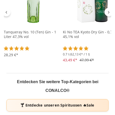
Tanqueray No. 10 (Ten) Gin - 1
Ki No TEA Kyoto Dry Gin - 0,7L
Liter 47,3% vol
45,1% vol
0.7 l
(62,13 €* / 1 l)
Durchschnittliche Bewertung von 4.9 von 5 Sternen
28,29 €*
Durchschnittliche Bewertung 
43,49 €*
47,99 €*
Entdecken Sie weitere Top-Kategorien bei
CONALCO®
🍸 Entdecke unseren
Spirituosen 🔥Sale