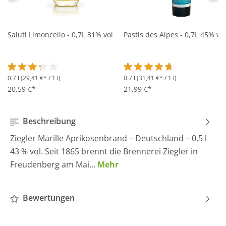
Saluti Limoncello - 0,7L 31% vol
Pastis des Alpes - 0,7L 45% vol
0.7 l
(29,41 €* / 1 l)
0.7 l
(31,41 €* / 1 l)
Durchschnittliche Bewertung von 3.2 von 5 Sternen
Durchschnittliche Bewertung 
20,59 €*
21,99 €*
Beschreibung
Ziegler Marille Aprikosenbrand – Deutschland – 0,5 l
43 % vol. Seit 1865 brennt die Brennerei Ziegler in
Freudenberg am Mai…
Mehr
Bewertungen