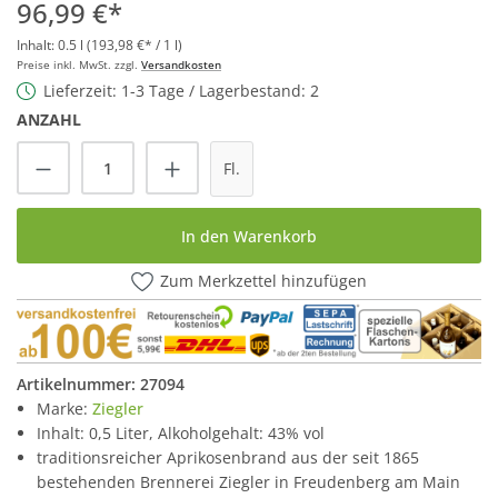
96,99 €*
Inhalt:
0.5 l
(193,98 €* / 1 l)
Preise inkl. MwSt. zzgl.
Versandkosten
Lieferzeit: 1-3 Tage / Lagerbestand: 2
ANZAHL
Produkt Anzahl: Gib den gewünschten Wert
Fl.
In den Warenkorb
Zum Merkzettel hinzufügen
Artikelnummer:
27094
Marke:
Ziegler
Inhalt: 0,5 Liter, Alkoholgehalt: 43% vol
traditionsreicher Aprikosenbrand aus der seit 1865
bestehenden Brennerei Ziegler in Freudenberg am Main