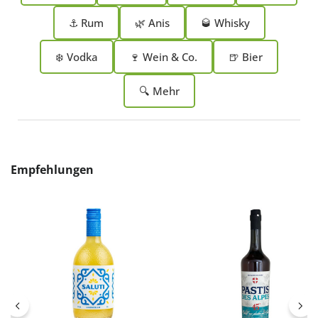
⚓ Rum
🌿 Anis
🥃 Whisky
❄️ Vodka
🍷 Wein & Co.
🍺 Bier
🔍 Mehr
Produktgalerie überspringen
Empfehlungen