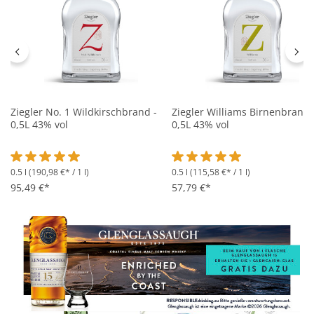
Ziegler No. 1 Wildkirschbrand -
Ziegler Williams Birnenbrand 
0,5L 43% vol
0,5L 43% vol
0.5 l
(190,98 €* / 1 l)
0.5 l
(115,58 €* / 1 l)
Durchschnittliche Bewertung von 5 von 5 Sternen
Durchschnittliche Bewertung 
95,49 €*
57,79 €*