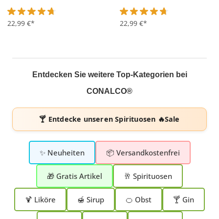
Durchschnittliche Bewertung von 4.7 von 5 Sternen
22,99 €*
Durchschnittliche Bewertung 
22,99 €*
Entdecken Sie weitere Top-Kategorien bei
CONALCO®
🍸 Entdecke unseren
Spirituosen 🔥Sale
✨ Neuheiten
📦 Versandkostenfrei
🎁 Gratis Artikel
🥂 Spirituosen
🍹 Liköre
🍯 Sirup
🍊 Obst
🍸 Gin