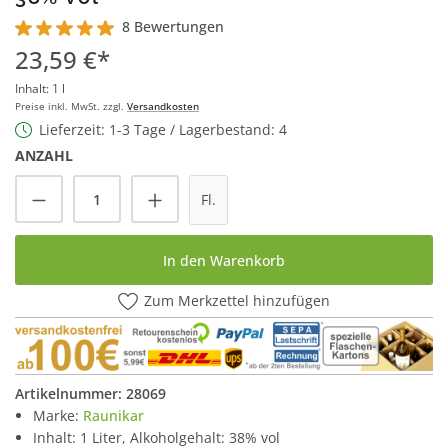
8 Bewertungen
Durchschnittliche Bewertung von 5 von 5 Sternen
23,59 €*
Inhalt:
1 l
Preise inkl. MwSt. zzgl.
Versandkosten
Lieferzeit: 1-3 Tage / Lagerbestand: 4
ANZAHL
Produkt Anzahl: Gib den gewünschten Wert
Fl.
In den Warenkorb
Zum Merkzettel hinzufügen
Artikelnummer:
28069
Marke:
Raunikar
Inhalt: 1 Liter, Alkoholgehalt: 38% vol