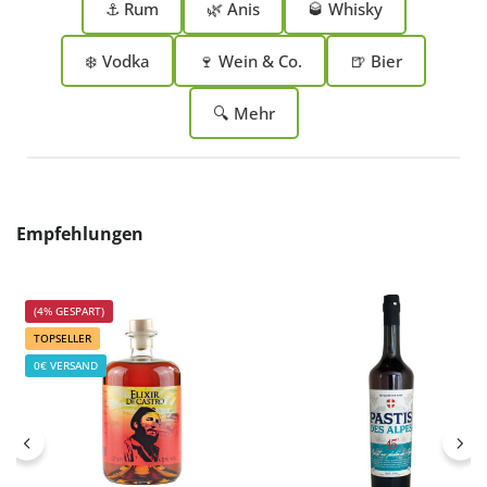
⚓ Rum
🌿 Anis
🥃 Whisky
❄️ Vodka
🍷 Wein & Co.
🍺 Bier
🔍 Mehr
Produktgalerie überspringen
Empfehlungen
(4% GESPART)
TOPSELLER
0€ VERSAND