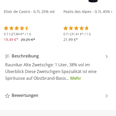
Elixir de Castro - 0,7L 25% vol
Pastis des Alpes - 0,7L 45% vol
0.7 l
(27,84 €* / 1 l)
0.7 l
(31,41 €* / 1 l)
Durchschnittliche Bewertung von 4.5 von 5 Sternen
Durchschnittliche Bewertung 
19,49 €*
20,25 €*
21,99 €*
Beschreibung
Raunikar Alte Zwetschge: 1 Liter, 38% vol im
Überblick Diese Zwetschgen‑Spezialität ist eine
Spirituose auf Obstbrand‑Basis…
Mehr
Bewertungen