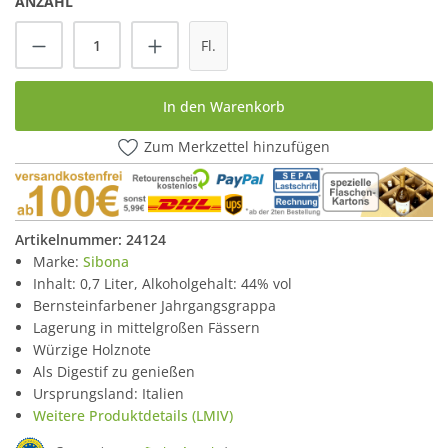
ANZAHL
Produkt Anzahl: Gib den gewünschten Wert
Fl.
In den Warenkorb
Zum Merkzettel hinzufügen
Artikelnummer:
24124
Marke:
Sibona
Inhalt: 0,7 Liter, Alkoholgehalt: 44% vol
Bernsteinfarbener Jahrgangsgrappa
Lagerung in mittelgroßen Fässern
Würzige Holznote
Als Digestif zu genießen
Ursprungsland: Italien
Weitere Produktdetails (LMIV)