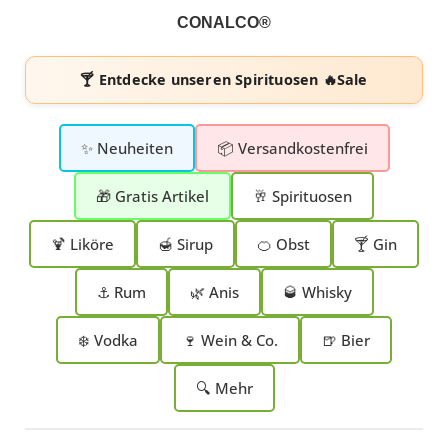
CONALCO®
🍸 Entdecke unseren
Spirituosen 🔥Sale
✨ Neuheiten
📦 Versandkostenfrei
🎁 Gratis Artikel
🥂 Spirituosen
🍹 Liköre
🍯 Sirup
🍊 Obst
🍸 Gin
⚓ Rum
🌿 Anis
🥃 Whisky
❄️ Vodka
🍷 Wein & Co.
🍺 Bier
🔍 Mehr