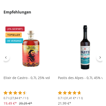
Produktgalerie überspringen
Empfehlungen
(4% GESPART)
TOPSELLER
0€ VERSAND
Elixir de Castro - 0,7L 25% vol
Pastis des Alpes - 0,7L 45% vol
0.7 l
(27,84 €* / 1 l)
0.7 l
(31,41 €* / 1 l)
Durchschnittliche Bewertung von 4.5 von 5 Sternen
Durchschnittliche Bewertung 
19,49 €*
20,25 €*
21,99 €*