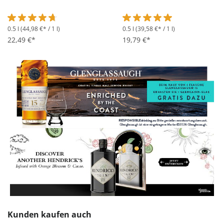
0.5 l
(44,98 €* / 1 l)
0.5 l
(39,58 €* / 1 l)
Durchschnittliche Bewertung von 4.7 von 5 Sternen
Durchschnittliche Bewertung 
22,49 €*
19,79 €*
Produktgalerie überspringen
Kunden kaufen auch