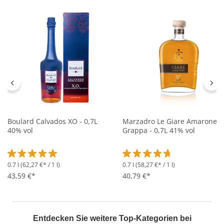
Boulard Calvados XO - 0,7L
Marzadro Le Giare Amarone
40% vol
Grappa - 0,7L 41% vol
0.7 l
(62,27 €* / 1 l)
0.7 l
(58,27 €* / 1 l)
Durchschnittliche Bewertung von 5 von 5 Sternen
Durchschnittliche Bewertung 
43,59 €*
40,79 €*
Entdecken Sie weitere Top-Kategorien bei