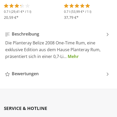
0.7 l
(29,41 €* / 1 l)
0.7 l
(53,99 €* / 1 l)
Durchschnittliche Bewertung von 3.2 von 5 Sternen
Durchschnittliche Bewertung 
20,59 €*
37,79 €*
Beschreibung
Die Planteray Belize 2008 One-Time Rum, eine
exklusive Edition aus dem Hause Planteray Rum,
präsentiert sich in einer 0,7-Li…
Mehr
Bewertungen
SERVICE & HOTLINE