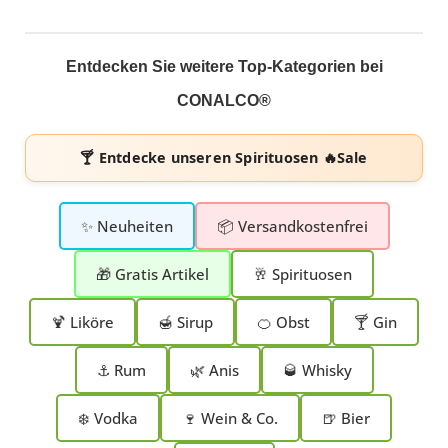
Entdecken Sie weitere Top-Kategorien bei
CONALCO®
🍸 Entdecke unseren
Spirituosen 🔥Sale
✨ Neuheiten
📦 Versandkostenfrei
🎁 Gratis Artikel
🥂 Spirituosen
🍹 Liköre
🍯 Sirup
🍊 Obst
🍸 Gin
⚓ Rum
🌿 Anis
🥃 Whisky
❄️ Vodka
🍷 Wein & Co.
🍺 Bier