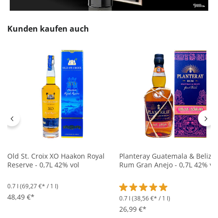
Produktgalerie überspringen
Kunden kaufen auch
Old St. Croix XO Haakon Royal
Planteray Guatemala & Belize
Reserve - 0,7L 42% vol
Rum Gran Anejo - 0,7L 42% vo
0.7 l
(69,27 €* / 1 l)
48,49 €*
0.7 l
(38,56 €* / 1 l)
Durchschnittliche Bewertung 
26,99 €*