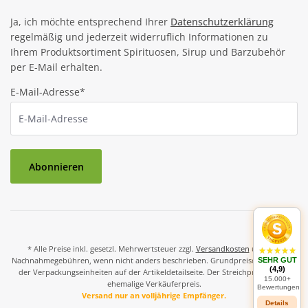
Ja, ich möchte entsprechend Ihrer
Datenschutzerklärung
regelmäßig und jederzeit widerruflich Informationen zu
Ihrem Produktsortiment Spirituosen, Sirup und Barzubehör
per E-Mail erhalten.
E-Mail-Adresse*
Abonnieren
* Alle Preise inkl. gesetzl. Mehrwertsteuer zzgl.
Versandkosten
und ggf.
Nachnahmegebühren, wenn nicht anders beschrieben. Grundpreise und Preise
SEHR GUT
(4,9)
der Verpackungseinheiten auf der Artikeldetailseite. Der Streichpreis ist der
15.000+
ehemalige Verkäuferpreis.
Bewertungen
Versand nur an volljährige Empfänger.
Details