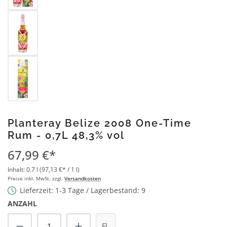
Planteray Belize 2008 One-Time
Rum - 0,7L 48,3% vol
67,99 €*
Inhalt:
0.7 l
(97,13 €* / 1 l)
Preise inkl. MwSt. zzgl.
Versandkosten
Lieferzeit: 1-3 Tage / Lagerbestand: 9
ANZAHL
Produkt Anzahl: Gib den gewünschten Wert
Fl.