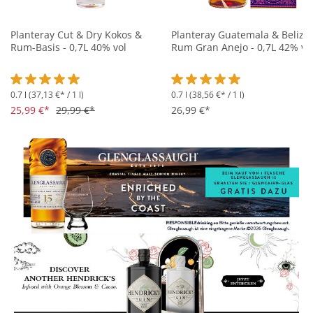
Planteray Cut & Dry Kokos &
Planteray Guatemala & Belize
Rum-Basis - 0,7L 40% vol
Rum Gran Anejo - 0,7L 42% vo
0.7 l
(37,13 €* / 1 l)
0.7 l
(38,56 €* / 1 l)
Durchschnittliche Bewertung von 5 von 5 Sternen
Durchschnittliche Bewertung 
25,99 €*
29,99 €*
26,99 €*