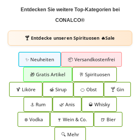
Entdecken Sie weitere Top-Kategorien bei
CONALCO®
🍸 Entdecke unseren
Spirituosen 🔥Sale
✨ Neuheiten
📦 Versandkostenfrei
🎁 Gratis Artikel
🥂 Spirituosen
🍹 Liköre
🍯 Sirup
🍊 Obst
🍸 Gin
⚓ Rum
🌿 Anis
🥃 Whisky
❄️ Vodka
🍷 Wein & Co.
🍺 Bier
🔍 Mehr