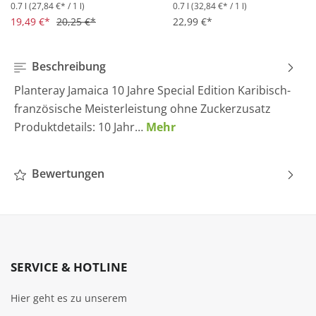
0.7 l
(27,84 €* / 1 l)
0.7 l
(32,84 €* / 1 l)
Durchschnittliche Bewertung von 4.5 von 5 Sternen
Durchschnittliche Bewertung 
19,49 €*
20,25 €*
22,99 €*
Beschreibung
Planteray Jamaica 10 Jahre Special Edition Karibisch-
französische Meisterleistung ohne Zuckerzusatz
Produktdetails: 10 Jahr…
Mehr
Bewertungen
SERVICE & HOTLINE
Hier geht es zu unserem