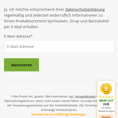
Ja, ich möchte entsprechend Ihrer
Datenschutzerklärung
regelmäßig und jederzeit widerruflich Informationen zu
Ihrem Produktsortiment Spirituosen, Sirup und Barzubehör
per E-Mail erhalten.
E-Mail-Adresse*
Abonnieren
* Alle Preise inkl. gesetzl. Mehrwertsteuer zzgl.
Versandkosten
und ggf.
Nachnahmegebühren, wenn nicht anders beschrieben. Grundpreise und Preise
SEHR GUT
(4,9)
der Verpackungseinheiten auf der Artikeldetailseite. Der Streichpreis ist der
15.000+
ehemalige Verkäuferpreis.
Bewertungen
Versand nur an volljährige Empfänger.
Details