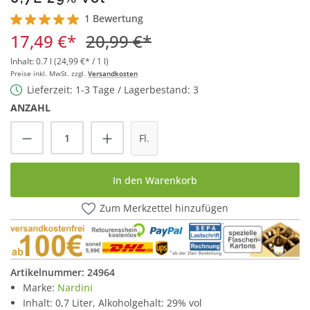
1 Bewertung
Durchschnittliche Bewertung von 5 von 5 Sternen
17,49 €*
20,99 €*
Inhalt:
0.7 l
(24,99 €* / 1 l)
Preise inkl. MwSt. zzgl.
Versandkosten
Lieferzeit: 1-3 Tage / Lagerbestand: 3
ANZAHL
Produkt Anzahl: Gib den gewünschten Wert
Fl.
In den Warenkorb
Zum Merkzettel hinzufügen
Artikelnummer:
24964
Marke:
Nardini
Inhalt: 0,7 Liter, Alkoholgehalt: 29% vol