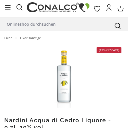
alt springen
Likör
Likör sonstige
Bildergalerie überspringen
(17% GESPART)
Nardini Acqua di Cedro Liquore -
0,7L 29% vol