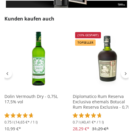
Produktgalerie überspringen
Kunden kaufen auch
(10% GESPART)
TOPSELLER
Dolin Vermouth Dry - 0,75L
Diplomatico Rum Reserva
17,5% vol
Exclusiva ehemals Botucal
Rum Reserva Exclusiva - 0,7L
40% vol
0.75 l
(14,65 €* / 1 l)
0.7 l
(40,41 €* / 1 l)
Durchschnittliche Bewertung von 4.6 von 5 Sternen
Durchschnittliche Bewertung 
10,99 €*
28,29 €*
31,29 €*