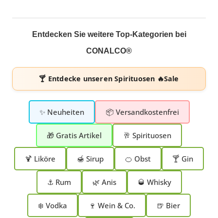
Entdecken Sie weitere Top-Kategorien bei
CONALCO®
🍸 Entdecke unseren
Spirituosen 🔥Sale
✨ Neuheiten
📦 Versandkostenfrei
🎁 Gratis Artikel
🥂 Spirituosen
🍹 Liköre
🍯 Sirup
🍊 Obst
🍸 Gin
⚓ Rum
🌿 Anis
🥃 Whisky
❄️ Vodka
🍷 Wein & Co.
🍺 Bier