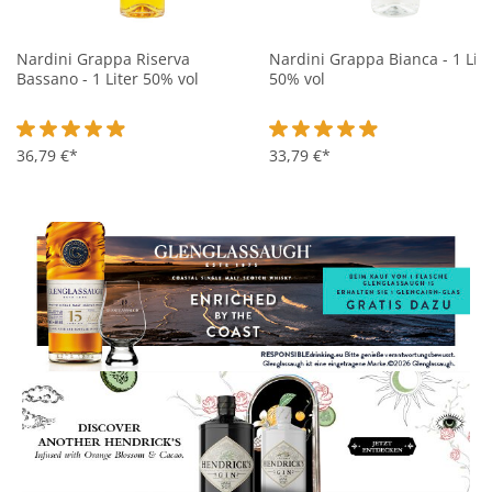
Nardini Grappa Riserva
Nardini Grappa Bianca - 1 Lite
Bassano - 1 Liter 50% vol
50% vol
Durchschnittliche Bewertung von 4.9 von 5 Sternen
36,79 €*
Durchschnittliche Bewertung 
33,79 €*