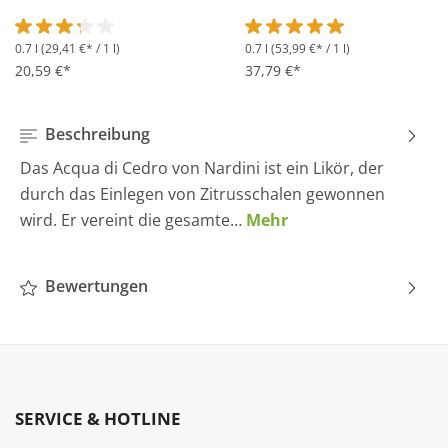
0.7 l
(29,41 €* / 1 l)
0.7 l
(53,99 €* / 1 l)
Durchschnittliche Bewertung von 3.2 von 5 Sternen
Durchschnittliche Bewertung 
20,59 €*
37,79 €*
Beschreibung
Das Acqua di Cedro von Nardini ist ein Likör, der
durch das Einlegen von Zitrusschalen gewonnen
wird. Er vereint die gesamte…
Mehr
Bewertungen
SERVICE & HOTLINE