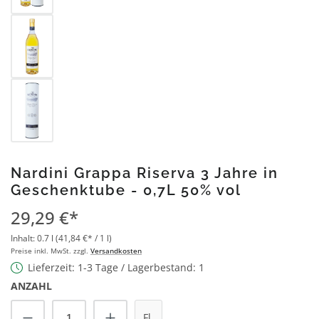
Nardini Grappa Riserva 3 Jahre in
Geschenktube - 0,7L 50% vol
29,29 €*
Inhalt:
0.7 l
(41,84 €* / 1 l)
Preise inkl. MwSt. zzgl.
Versandkosten
Lieferzeit: 1-3 Tage / Lagerbestand: 1
ANZAHL
Produkt Anzahl: Gib den gewünschten Wert
Fl.