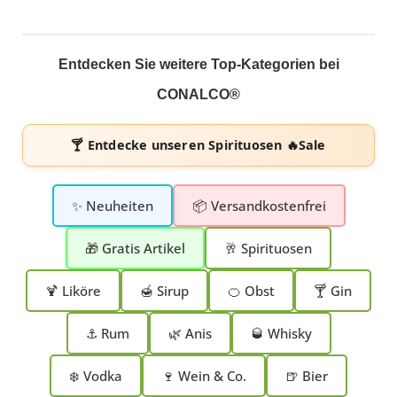
Entdecken Sie weitere Top-Kategorien bei
CONALCO®
🍸 Entdecke unseren
Spirituosen 🔥Sale
✨ Neuheiten
📦 Versandkostenfrei
🎁 Gratis Artikel
🥂 Spirituosen
🍹 Liköre
🍯 Sirup
🍊 Obst
🍸 Gin
⚓ Rum
🌿 Anis
🥃 Whisky
❄️ Vodka
🍷 Wein & Co.
🍺 Bier