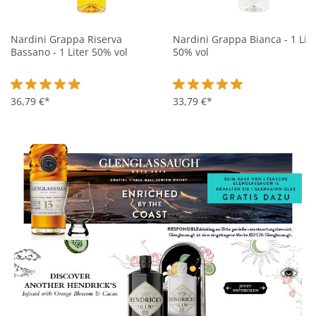
Nardini Grappa Riserva
Nardini Grappa Bianca - 1 Lite
Bassano - 1 Liter 50% vol
50% vol
Durchschnittliche Bewertung von 4.9 von 5 Sternen
36,79 €*
Durchschnittliche Bewertung 
33,79 €*