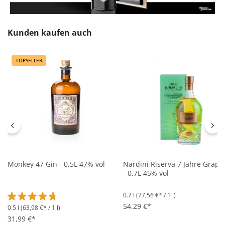
Produktgalerie überspringen
Kunden kaufen auch
TOPSELLER
Monkey 47 Gin - 0,5L 47% vol
Nardini Riserva 7 Jahre Grapp
- 0,7L 45% vol
0.7 l
(77,56 €* / 1 l)
54,29 €*
0.5 l
(63,98 €* / 1 l)
Durchschnittliche Bewertung von 4.8 von 5 Sternen
31,99 €*