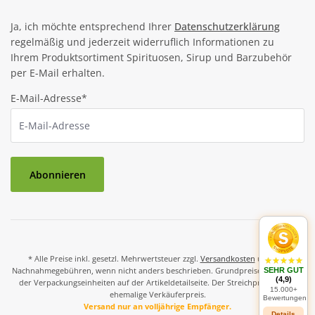
Ja, ich möchte entsprechend Ihrer
Datenschutzerklärung
regelmäßig und jederzeit widerruflich Informationen zu
Ihrem Produktsortiment Spirituosen, Sirup und Barzubehör
per E-Mail erhalten.
E-Mail-Adresse*
Abonnieren
* Alle Preise inkl. gesetzl. Mehrwertsteuer zzgl.
Versandkosten
und ggf.
Nachnahmegebühren, wenn nicht anders beschrieben. Grundpreise und Preise
SEHR GUT
(4,9)
der Verpackungseinheiten auf der Artikeldetailseite. Der Streichpreis ist der
15.000+
ehemalige Verkäuferpreis.
Bewertungen
Versand nur an volljährige Empfänger.
Details