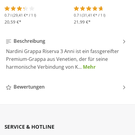
0.7 l
(29,41 €* / 1 l)
0.7 l
(31,41 €* / 1 l)
Durchschnittliche Bewertung von 3.2 von 5 Sternen
Durchschnittliche Bewertung 
20,59 €*
21,99 €*
Beschreibung
Nardini Grappa Riserva 3 Anni ist ein fassgereifter
Premium-Grappa aus Venetien, der für seine
harmonische Verbindung von K…
Mehr
Bewertungen
SERVICE & HOTLINE