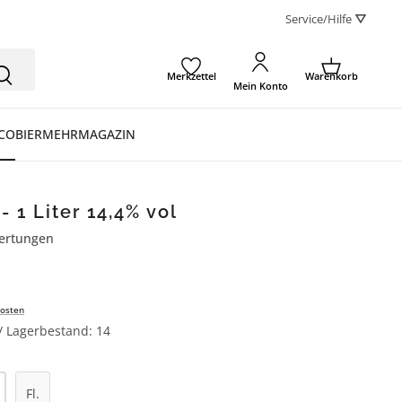
Service/Hilfe ⛛
Merkzettel
Warenkorb
Mein Konto
CO
BIER
MEHR
MAGAZIN
- 1 Liter 14,4% vol
ertungen
ertung von 4.8 von 5 Sternen
osten
 / Lagerbestand: 14
l: Gib den gewünschten Wert ein oder be
Fl.