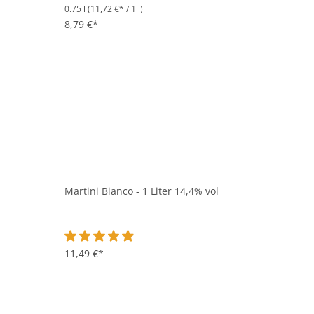
0.75 l
(11,72 €* / 1 l)
Durchschnittliche Bewertung von 5 von 5 Sternen
8,79 €*
Martini Bianco - 1 Liter 14,4% vol
Durchschnittliche Bewertung von 4.9 von 5 Sternen
11,49 €*