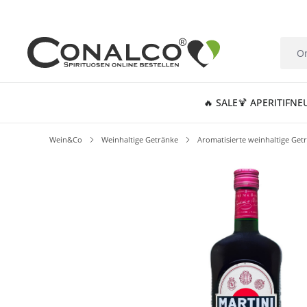
springen
Zur Hauptnavigation springen
🔥 SALE
🍹 APERITIF
NE
Wein&Co
Weinhaltige Getränke
Aromatisierte weinhaltige Get
Bildergalerie überspringen