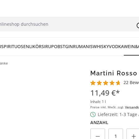
U
SPIRITUOSEN
LIKÖR
SIRUP
OBST
GIN
RUM
ANIS
WHISKY
VODKA
WEIN&
ränke
Martini Rosso 
22 Bew
Durchschnittliche Bew
11,49 €*
Inhalt:
1 l
Preise inkl. MwSt. zzgl.
Versandk
Lieferzeit: 1-3 Tage
ANZAHL
Produkt Anzah