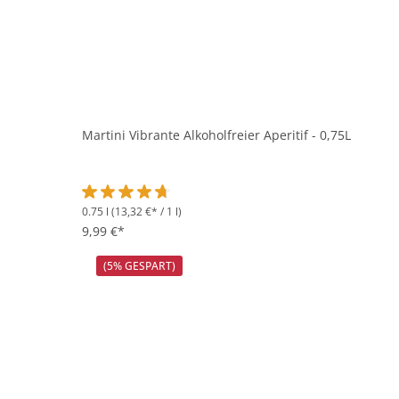
Martini Vibrante Alkoholfreier Aperitif - 0,75L
0.75 l
(13,32 €* / 1 l)
Durchschnittliche Bewertung von 4.7 von 5 Sternen
9,99 €*
(5% GESPART)