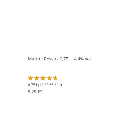
Martini Rosso - 0,75L 14,4% vol
0.75 l
(12,39 €* / 1 l)
Durchschnittliche Bewertung von 4.8 von 5 Sternen
9,29 €*