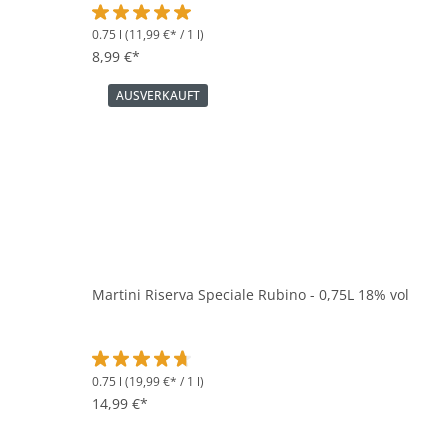
0.75 l
(11,99 €* / 1 l)
Durchschnittliche Bewertung von 5 von 5 Sternen
8,99 €*
AUSVERKAUFT
Martini Riserva Speciale Rubino - 0,75L 18% vol
0.75 l
(19,99 €* / 1 l)
Durchschnittliche Bewertung von 4.6 von 5 Sternen
14,99 €*