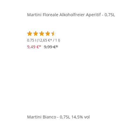
Martini Floreale Alkoholfreier Aperitif - 0,75L
0.75 l
(12,65 €* / 1 l)
Durchschnittliche Bewertung von 4.5 von 5 Sternen
9,49 €*
9,99 €*
Martini Bianco - 0,75L 14,5% vol