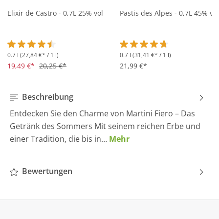
Elixir de Castro - 0,7L 25% vol
Pastis des Alpes - 0,7L 45% vol
0.7 l
(27,84 €* / 1 l)
0.7 l
(31,41 €* / 1 l)
Durchschnittliche Bewertung von 4.5 von 5 Sternen
Durchschnittliche Bewertung 
19,49 €*
20,25 €*
21,99 €*
Beschreibung
Entdecken Sie den Charme von Martini Fiero – Das
Getränk des Sommers Mit seinem reichen Erbe und
einer Tradition, die bis in…
Mehr
Bewertungen