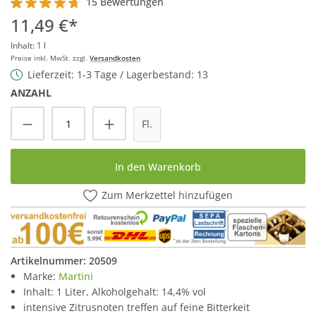
15 Bewertungen
Durchschnittliche Bewertung von 4.8 von 5 Sternen
11,49 €*
Inhalt:
1 l
Preise inkl. MwSt. zzgl.
Versandkosten
Lieferzeit: 1-3 Tage / Lagerbestand: 13
ANZAHL
Produkt Anzahl: Gib den gewünschten Wert
Fl.
In den Warenkorb
Zum Merkzettel hinzufügen
Artikelnummer:
20509
Marke:
Martini
Inhalt: 1 Liter, Alkoholgehalt: 14,4% vol
intensive Zitrusnoten treffen auf feine Bitterkeit