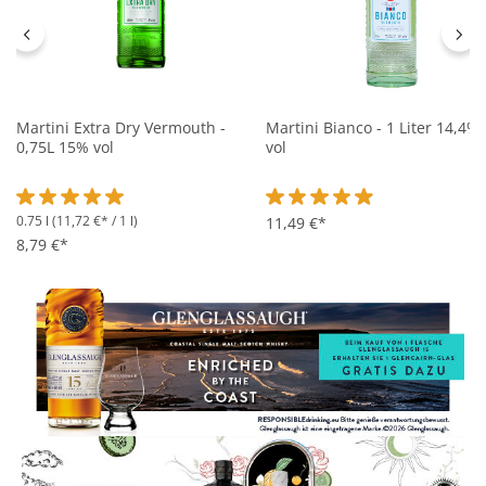
Martini Extra Dry Vermouth -
Martini Bianco - 1 Liter 14,4%
0,75L 15% vol
vol
0.75 l
(11,72 €* / 1 l)
Durchschnittliche Bewertung von 5 von 5 Sternen
Durchschnittliche Bewertung 
11,49 €*
8,79 €*