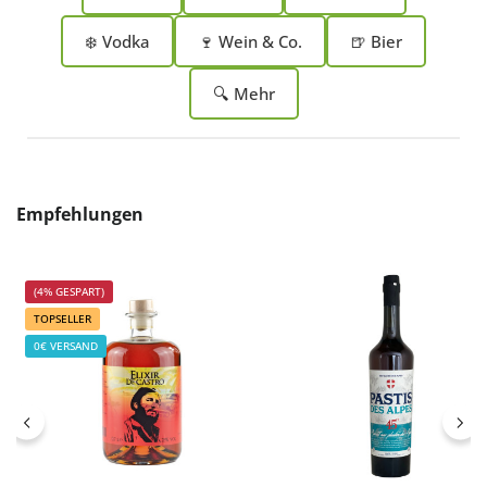
❄️ Vodka
🍷 Wein & Co.
🍺 Bier
🔍 Mehr
Produktgalerie überspringen
Empfehlungen
(4% GESPART)
TOPSELLER
0€ VERSAND