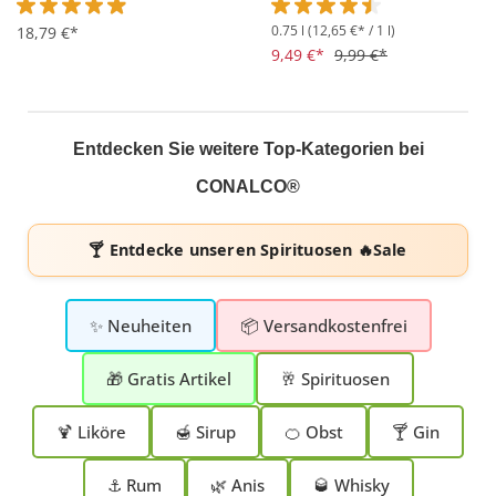
0.75 l
(12,65 €* / 1 l)
Durchschnittliche Bewertung von 4.9 von 5 Sternen
18,79 €*
Durchschnittliche Bewertung 
9,49 €*
9,99 €*
Entdecken Sie weitere Top-Kategorien bei
CONALCO®
🍸 Entdecke unseren
Spirituosen 🔥Sale
✨ Neuheiten
📦 Versandkostenfrei
🎁 Gratis Artikel
🥂 Spirituosen
🍹 Liköre
🍯 Sirup
🍊 Obst
🍸 Gin
⚓ Rum
🌿 Anis
🥃 Whisky