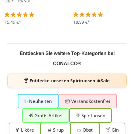
Liter 17% vol
Durchschnittliche Bewertung von 4.8 von 5 Sternen
15,49 €*
Durchschnittliche Bewertung 
18,99 €*
Entdecken Sie weitere Top-Kategorien bei
CONALCO®
🍸 Entdecke unseren
Spirituosen 🔥Sale
✨ Neuheiten
📦 Versandkostenfrei
🎁 Gratis Artikel
🥂 Spirituosen
🍹 Liköre
🍯 Sirup
🍊 Obst
🍸 Gin