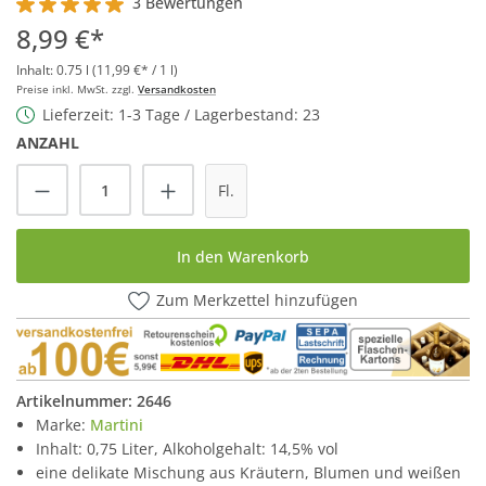
3 Bewertungen
Durchschnittliche Bewertung von 5 von 5 Sternen
8,99 €*
Inhalt:
0.75 l
(11,99 €* / 1 l)
Preise inkl. MwSt. zzgl.
Versandkosten
Lieferzeit: 1-3 Tage / Lagerbestand: 23
ANZAHL
Produkt Anzahl: Gib den gewünschten Wert
Fl.
In den Warenkorb
Zum Merkzettel hinzufügen
Artikelnummer:
2646
Marke:
Martini
Inhalt: 0,75 Liter, Alkoholgehalt: 14,5% vol
eine delikate Mischung aus Kräutern, Blumen und weißen