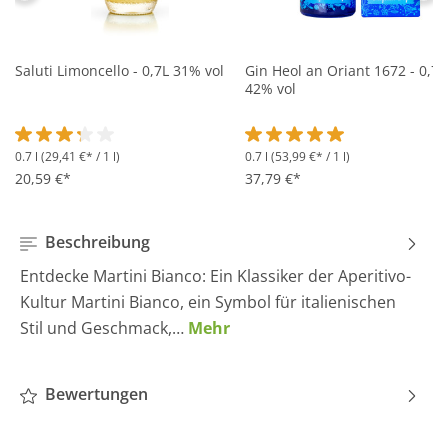
Saluti Limoncello - 0,7L 31% vol
Gin Heol an Oriant 1672 - 0,7L
42% vol
0.7 l
(29,41 €* / 1 l)
0.7 l
(53,99 €* / 1 l)
Durchschnittliche Bewertung von 3.2 von 5 Sternen
Durchschnittliche Bewertung 
20,59 €*
37,79 €*
Beschreibung
Entdecke Martini Bianco: Ein Klassiker der Aperitivo-
Kultur Martini Bianco, ein Symbol für italienischen
Stil und Geschmack,…
Mehr
Bewertungen