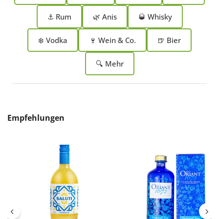
⚓ Rum
🌿 Anis
🥃 Whisky
❄️ Vodka
🍷 Wein & Co.
🍺 Bier
🔍 Mehr
Produktgalerie überspringen
Empfehlungen