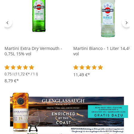
Martini Extra Dry Vermouth -
Martini Bianco - 1 Liter 14,4%
0,75L 15% vol
vol
0.75 l
(11,72 €* / 1 l)
Durchschnittliche Bewertung von 5 von 5 Sternen
Durchschnittliche Bewertung 
11,49 €*
8,79 €*