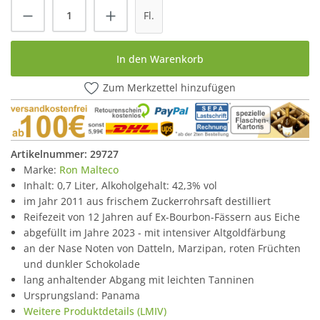
Produkt Anzahl: Gib den gewünschten Wert
Fl.
In den Warenkorb
Zum Merkzettel hinzufügen
Artikelnummer:
29727
Marke:
Ron Malteco
Inhalt: 0,7 Liter, Alkoholgehalt: 42,3% vol
im Jahr 2011 aus frischem Zuckerrohrsaft destilliert
Reifezeit von 12 Jahren auf Ex-Bourbon-Fässern aus Eiche
abgefüllt im Jahre 2023 - mit intensiver Altgoldfärbung
an der Nase Noten von Datteln, Marzipan, roten Früchten
und dunkler Schokolade
lang anhaltender Abgang mit leichten Tanninen
Ursprungsland: Panama
Weitere Produktdetails (LMIV)