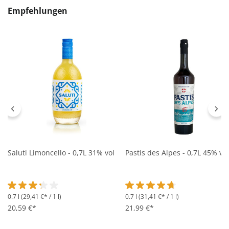
Produktgalerie überspringen
Empfehlungen
Saluti Limoncello - 0,7L 31% vol
Pastis des Alpes - 0,7L 45% vol
0.7 l
(29,41 €* / 1 l)
0.7 l
(31,41 €* / 1 l)
Durchschnittliche Bewertung von 3.2 von 5 Sternen
Durchschnittliche Bewertung 
20,59 €*
21,99 €*