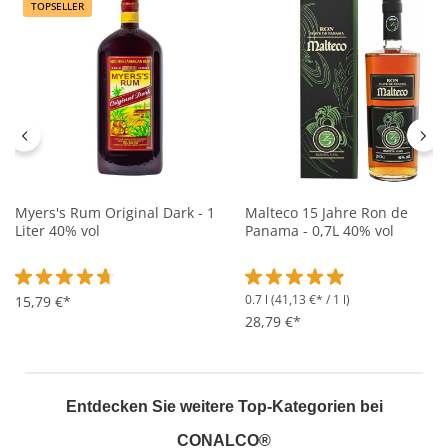
TOPSELLER
Myers's Rum Original Dark - 1
Malteco 15 Jahre Ron de
Liter 40% vol
Panama - 0,7L 40% vol
0.7 l
(41,13 €* / 1 l)
Durchschnittliche Bewertung von 4.7 von 5 Sternen
15,79 €*
Durchschnittliche Bewertung 
28,79 €*
Entdecken Sie weitere Top-Kategorien bei
CONALCO®