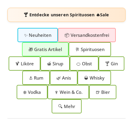
🍸 Entdecke unseren
Spirituosen 🔥Sale
✨ Neuheiten
📦 Versandkostenfrei
🎁 Gratis Artikel
🥂 Spirituosen
🍹 Liköre
🍯 Sirup
🍊 Obst
🍸 Gin
⚓ Rum
🌿 Anis
🥃 Whisky
❄️ Vodka
🍷 Wein & Co.
🍺 Bier
🔍 Mehr