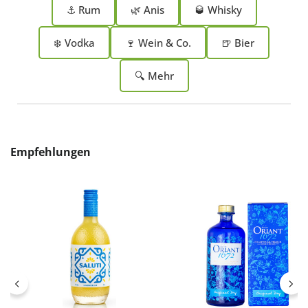
⚓ Rum
🌿 Anis
🥃 Whisky
❄️ Vodka
🍷 Wein & Co.
🍺 Bier
🔍 Mehr
Produktgalerie überspringen
Empfehlungen