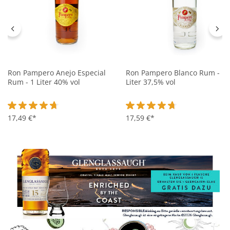
Ron Pampero Anejo Especial
Ron Pampero Blanco Rum - 1
Rum - 1 Liter 40% vol
Liter 37,5% vol
Durchschnittliche Bewertung von 4.6 von 5 Sternen
17,49 €*
Durchschnittliche Bewertung 
17,59 €*