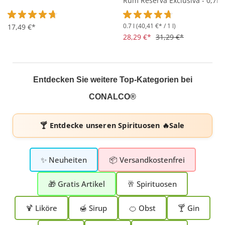
Rum Reserva Exclusiva - 0,7L
40% vol
0.7 l
(40,41 €* / 1 l)
Durchschnittliche Bewertung von 4.6 von 5 Sternen
17,49 €*
Durchschnittliche Bewertung 
28,29 €*
31,29 €*
Entdecken Sie weitere Top-Kategorien bei
CONALCO®
🍸 Entdecke unseren
Spirituosen 🔥Sale
✨ Neuheiten
📦 Versandkostenfrei
🎁 Gratis Artikel
🥂 Spirituosen
🍹 Liköre
🍯 Sirup
🍊 Obst
🍸 Gin