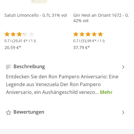
Saluti Limoncello - 0,7L 31% vol
Gin Heol an Oriant 1672 - 0,7L
42% vol
0.7 l
(29,41 €* / 1 l)
0.7 l
(53,99 €* / 1 l)
Durchschnittliche Bewertung von 3.2 von 5 Sternen
Durchschnittliche Bewertung 
20,59 €*
37,79 €*
Beschreibung
Entdecken Sie den Ron Pampero Aniversario: Eine
Legende aus Venezuela Der Ron Pampero
Aniversario, ein Aushängeschild venezo…
Mehr
Bewertungen