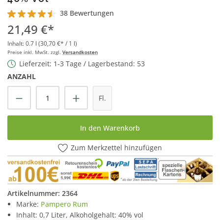
38 Bewertungen
Durchschnittliche Bewertung von 4.5 von 5 Sternen
21,49 €*
Inhalt:
0.7 l
(30,70 €* / 1 l)
Preise inkl. MwSt. zzgl.
Versandkosten
Lieferzeit: 1-3 Tage / Lagerbestand: 53
ANZAHL
Produkt Anzahl: Gib den gewünschten Wert
Fl.
In den Warenkorb
Zum Merkzettel hinzufügen
Artikelnummer:
2364
Marke:
Pampero Rum
Inhalt: 0,7 Liter, Alkoholgehalt: 40% vol