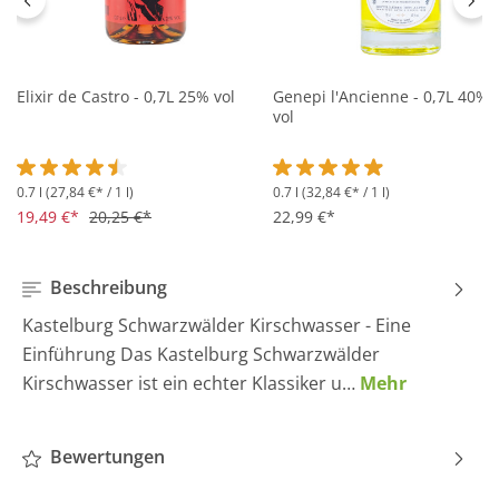
Elixir de Castro - 0,7L 25% vol
Genepi l'Ancienne - 0,7L 40%
vol
0.7 l
(27,84 €* / 1 l)
0.7 l
(32,84 €* / 1 l)
Durchschnittliche Bewertung von 4.5 von 5 Sternen
Durchschnittliche Bewertung 
19,49 €*
20,25 €*
22,99 €*
Beschreibung
Kastelburg Schwarzwälder Kirschwasser - Eine
Einführung Das Kastelburg Schwarzwälder
Kirschwasser ist ein echter Klassiker u…
Mehr
Bewertungen