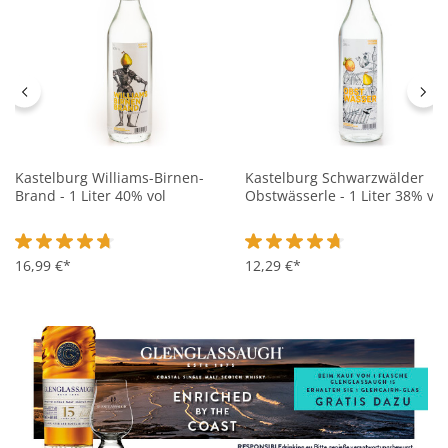
Kastelburg Williams-Birnen-
Kastelburg Schwarzwälder
Brand - 1 Liter 40% vol
Obstwässerle - 1 Liter 38% vol
Durchschnittliche Bewertung von 4.7 von 5 Sternen
16,99 €*
Durchschnittliche Bewertung 
12,29 €*