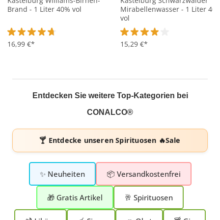
Kastelburg Williams-Birnen-
Kastelburg Schwarzwälder
Brand - 1 Liter 40% vol
Mirabellenwasser - 1 Liter 40
vol
Durchschnittliche Bewertung von 4.7 von 5 Sternen
16,99 €*
Durchschnittliche Bewertung 
15,29 €*
Entdecken Sie weitere Top-Kategorien bei
CONALCO®
🍸 Entdecke unseren
Spirituosen 🔥Sale
✨ Neuheiten
📦 Versandkostenfrei
🎁 Gratis Artikel
🥂 Spirituosen