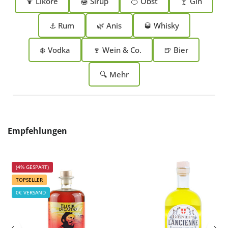
🍹 Liköre
🍯 Sirup
🍊 Obst
🍸 Gin
⚓ Rum
🌿 Anis
🥃 Whisky
❄️ Vodka
🍷 Wein & Co.
🍺 Bier
🔍 Mehr
Produktgalerie überspringen
Empfehlungen
(4% GESPART)
TOPSELLER
0€ VERSAND