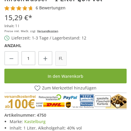
6 Bewertungen
Durchschnittliche Bewertung von 4.8 von 5 Sternen
15,29 €*
Inhalt:
1 l
Preise inkl. MwSt. zzgl.
Versandkosten
Lieferzeit: 1-3 Tage / Lagerbestand: 12
ANZAHL
Produkt Anzahl: Gib den gewünschten Wert
Fl.
In den Warenkorb
Zum Merkzettel hinzufügen
Artikelnummer:
4750
Marke:
Kastelburg
Inhalt: 1 Liter, Alkoholgehalt: 40% vol