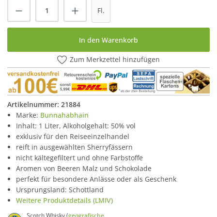
Produkt Anzahl: Gib den gewünschten Wert
Fl.
In den Warenkorb
Zum Merkzettel hinzufügen
Artikelnummer:
21884
Marke:
Bunnahabhain
Inhalt: 1 Liter, Alkoholgehalt: 50% vol
exklusiv für den Reiseeinzelhandel
reift in ausgewählten Sherryfässern
nicht kältegefiltert und ohne Farbstoffe
Aromen von Beeren Malz und Schokolade
perfekt für besondere Anlässe oder als Geschenk
Ursprungsland: Schottland
Weitere Produktdetails (LMIV)
Scotch Whisky (
geografische