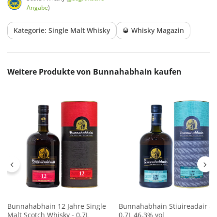
Angabe
)
Kategorie: Single Malt Whisky
🥃 Whisky Magazin
Produktgalerie überspringen
Weitere Produkte von Bunnahabhain kaufen
Bunnahabhain 12 Jahre Single
Bunnahabhain Stiuireadair -
Malt Scotch Whisky - 0,7L
0,7L 46,3% vol