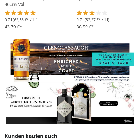
46,3% vol
0.7 l
(62,56 €* / 1 l)
0.7 l
(52,27 €* / 1 l)
Durchschnittliche Bewertung von 5 von 5 Sternen
Durchschnittliche Bewertung 
43,79 €*
36,59 €*
Produktgalerie überspringen
Kunden kaufen auch