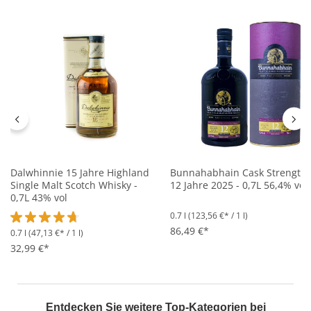
Dalwhinnie 15 Jahre Highland
Bunnahabhain Cask Strength
Single Malt Scotch Whisky -
12 Jahre 2025 - 0,7L 56,4% vol
0,7L 43% vol
0.7 l
(123,56 €* / 1 l)
86,49 €*
0.7 l
(47,13 €* / 1 l)
Durchschnittliche Bewertung von 4.7 von 5 Sternen
32,99 €*
Entdecken Sie weitere Top-Kategorien bei