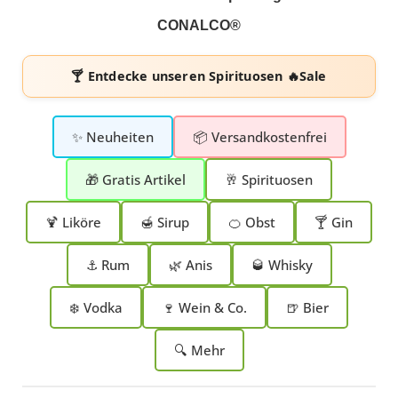
CONALCO®
🍸 Entdecke unseren
Spirituosen 🔥Sale
✨ Neuheiten
📦 Versandkostenfrei
🎁 Gratis Artikel
🥂 Spirituosen
🍹 Liköre
🍯 Sirup
🍊 Obst
🍸 Gin
⚓ Rum
🌿 Anis
🥃 Whisky
❄️ Vodka
🍷 Wein & Co.
🍺 Bier
🔍 Mehr