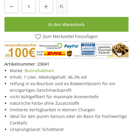
Produkt Anzahl: Gib den gewünschten Wert
Fl.
In den Warenkorb
Zum Merkzettel hinzufügen
Artikelnummer:
23041
Marke:
Bunnahabhain
Inhalt: 1 Liter, Alkoholgehalt: 46,3% vol
reifung in ex-Bourbon und ex-Rotweinfässern für ein
einzigartiges Geschmacksprofil
nicht kühlgefiltert für maximale Aromentiefe
natürliche Farbe ohne Zusatzstoffe
limitierte Verfügbarkeit in kleinen Chargen
ideal für den puren Genuss oder als Basis für hochwertige
Cocktails
Ursprungsland: Schottland