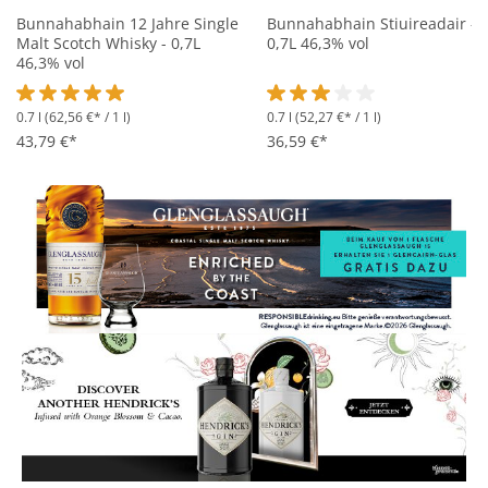
Bunnahabhain 12 Jahre Single
Bunnahabhain Stiuireadair -
Malt Scotch Whisky - 0,7L
0,7L 46,3% vol
46,3% vol
0.7 l
(62,56 €* / 1 l)
0.7 l
(52,27 €* / 1 l)
Durchschnittliche Bewertung von 5 von 5 Sternen
Durchschnittliche Bewertung 
43,79 €*
36,59 €*