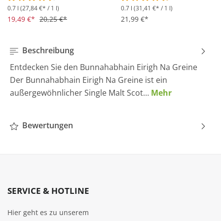
0.7 l
(27,84 €* / 1 l)
0.7 l
(31,41 €* / 1 l)
Durchschnittliche Bewertung von 4.5 von 5 Sternen
Durchschnittliche Bewertung 
19,49 €*
20,25 €*
21,99 €*
Beschreibung
Entdecken Sie den Bunnahabhain Eirigh Na Greine
Der Bunnahabhain Eirigh Na Greine ist ein
außergewöhnlicher Single Malt Scot…
Mehr
Bewertungen
SERVICE & HOTLINE
Hier geht es zu unserem