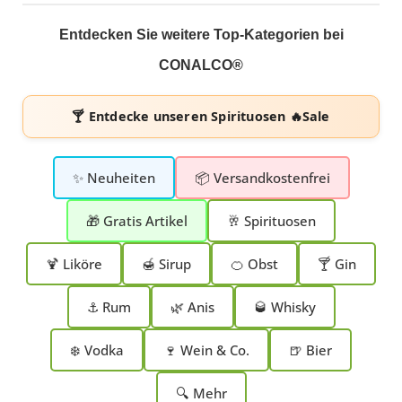
Entdecken Sie weitere Top-Kategorien bei
CONALCO®
🍸 Entdecke unseren
Spirituosen 🔥Sale
✨ Neuheiten
📦 Versandkostenfrei
🎁 Gratis Artikel
🥂 Spirituosen
🍹 Liköre
🍯 Sirup
🍊 Obst
🍸 Gin
⚓ Rum
🌿 Anis
🥃 Whisky
❄️ Vodka
🍷 Wein & Co.
🍺 Bier
🔍 Mehr