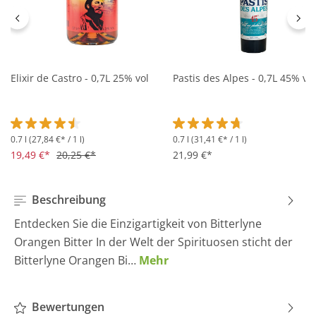
Elixir de Castro - 0,7L 25% vol
Pastis des Alpes - 0,7L 45% vol
0.7 l
(27,84 €* / 1 l)
0.7 l
(31,41 €* / 1 l)
Durchschnittliche Bewertung von 4.5 von 5 Sternen
Durchschnittliche Bewertung 
19,49 €*
20,25 €*
21,99 €*
Beschreibung
Entdecken Sie die Einzigartigkeit von Bitterlyne
Orangen Bitter In der Welt der Spirituosen sticht der
Bitterlyne Orangen Bi…
Mehr
Bewertungen