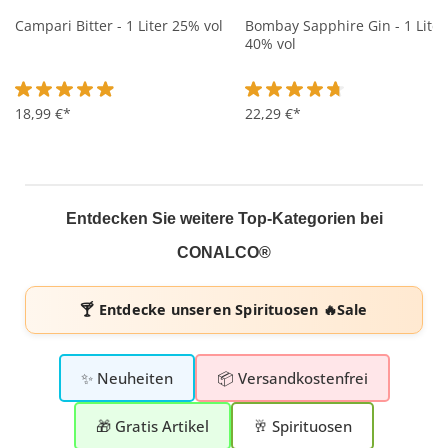
Campari Bitter - 1 Liter 25% vol
Bombay Sapphire Gin - 1 Liter
40% vol
Durchschnittliche Bewertung von 4.9 von 5 Sternen
18,99 €*
Durchschnittliche Bewertung 
22,29 €*
Entdecken Sie weitere Top-Kategorien bei
CONALCO®
🍸 Entdecke unseren
Spirituosen 🔥Sale
✨ Neuheiten
📦 Versandkostenfrei
🎁 Gratis Artikel
🥂 Spirituosen