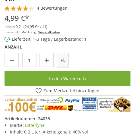
4 Bewertungen
Durchschnittliche Bewertung von 4.2 von 5 Sternen
4,99 €*
Inhalt:
0.2 l
(24,95 €* / 1 l)
Preise inkl. MwSt. zzgl.
Versandkosten
Lieferzeit: 1-3 Tage / Lagerbestand: 1
ANZAHL
Produkt Anzahl: Gib den gewünschten Wert
Fl.
In den Warenkorb
Zum Merkzettel hinzufügen
Artikelnummer:
24033
Marke:
Bitterlyne
Inhalt: 0,2 Liter, Alkoholgehalt: 40% vol