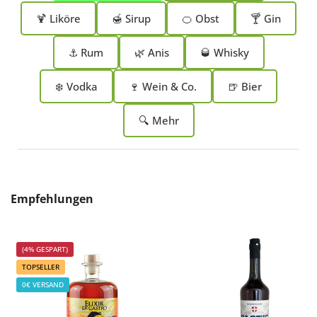
🍹 Liköre
🍯 Sirup
🍊 Obst
🍸 Gin
⚓ Rum
🌿 Anis
🥃 Whisky
❄️ Vodka
🍷 Wein & Co.
🍺 Bier
🔍 Mehr
Produktgalerie überspringen
Empfehlungen
(4% GESPART)
TOPSELLER
0€ VERSAND