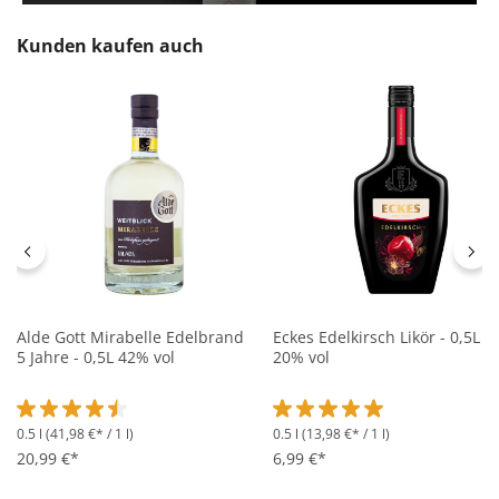
Produktgalerie überspringen
Kunden kaufen auch
Alde Gott Mirabelle Edelbrand
Eckes Edelkirsch Likör - 0,5L
5 Jahre - 0,5L 42% vol
20% vol
0.5 l
(41,98 €* / 1 l)
0.5 l
(13,98 €* / 1 l)
Durchschnittliche Bewertung von 4.5 von 5 Sternen
Durchschnittliche Bewertung 
20,99 €*
6,99 €*