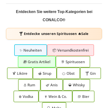
Entdecken Sie weitere Top-Kategorien bei
CONALCO®
🍸 Entdecke unseren
Spirituosen 🔥Sale
✨ Neuheiten
📦 Versandkostenfrei
🎁 Gratis Artikel
🥂 Spirituosen
🍹 Liköre
🍯 Sirup
🍊 Obst
🍸 Gin
⚓ Rum
🌿 Anis
🥃 Whisky
❄️ Vodka
🍷 Wein & Co.
🍺 Bier
🔍 Mehr