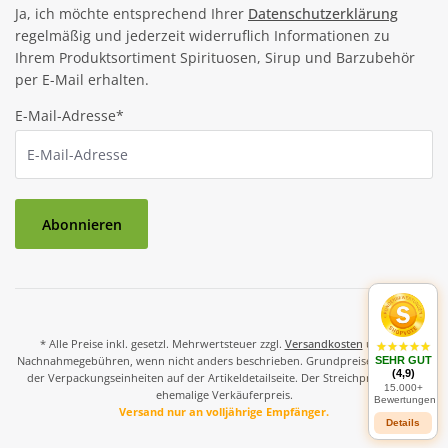
Ja, ich möchte entsprechend Ihrer
Datenschutzerklärung
regelmäßig und jederzeit widerruflich Informationen zu
Ihrem Produktsortiment Spirituosen, Sirup und Barzubehör
per E-Mail erhalten.
E-Mail-Adresse*
Abonnieren
* Alle Preise inkl. gesetzl. Mehrwertsteuer zzgl.
Versandkosten
und ggf.
Nachnahmegebühren, wenn nicht anders beschrieben. Grundpreise und Preise
SEHR GUT
(4,9)
der Verpackungseinheiten auf der Artikeldetailseite. Der Streichpreis ist der
15.000+
ehemalige Verkäuferpreis.
Bewertungen
Versand nur an volljährige Empfänger.
Details