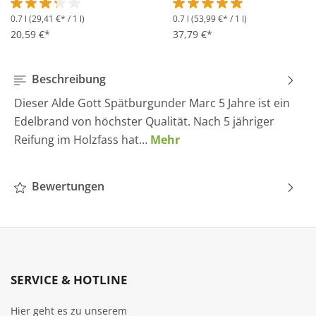
0.7 l
(29,41 €* / 1 l)
0.7 l
(53,99 €* / 1 l)
Durchschnittliche Bewertung von 3.2 von 5 Sternen
Durchschnittliche Bewertung 
20,59 €*
37,79 €*
Beschreibung
Dieser Alde Gott Spätburgunder Marc 5 Jahre ist ein
Edelbrand von höchster Qualität. Nach 5 jähriger
Reifung im Holzfass hat…
Mehr
Bewertungen
SERVICE & HOTLINE
Hier geht es zu unserem