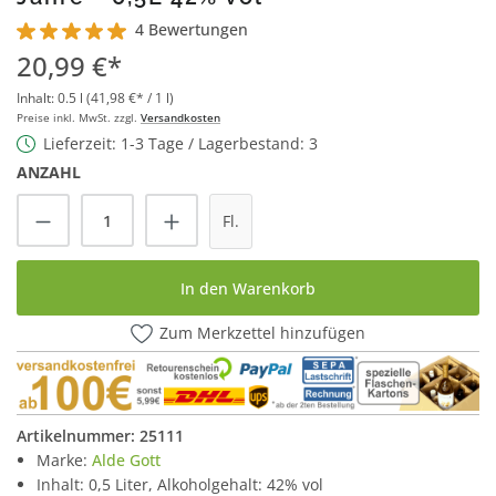
4 Bewertungen
Durchschnittliche Bewertung von 5 von 5 Sternen
20,99 €*
Inhalt:
0.5 l
(41,98 €* / 1 l)
Preise inkl. MwSt. zzgl.
Versandkosten
Lieferzeit: 1-3 Tage / Lagerbestand: 3
ANZAHL
Produkt Anzahl: Gib den gewünschten Wert
Fl.
In den Warenkorb
Zum Merkzettel hinzufügen
Artikelnummer:
25111
Marke:
Alde Gott
Inhalt: 0,5 Liter, Alkoholgehalt: 42% vol