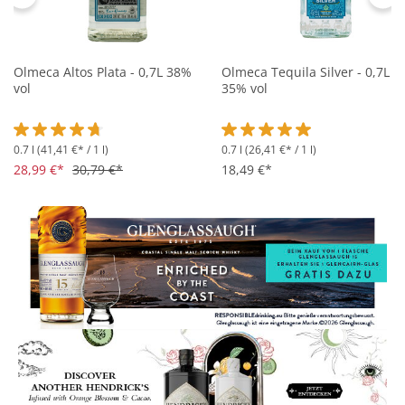
Olmeca Altos Plata - 0,7L 38%
Olmeca Tequila Silver - 0,7L
vol
35% vol
0.7 l
(41,41 €* / 1 l)
0.7 l
(26,41 €* / 1 l)
Durchschnittliche Bewertung von 4.6 von 5 Sternen
Durchschnittliche Bewertung 
28,99 €*
30,79 €*
18,49 €*