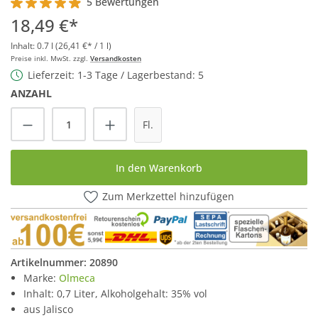
5 Bewertungen
Durchschnittliche Bewertung von 4.9 von 5 Sternen
18,49 €*
Inhalt:
0.7 l
(26,41 €* / 1 l)
Preise inkl. MwSt. zzgl.
Versandkosten
Lieferzeit: 1-3 Tage / Lagerbestand: 5
ANZAHL
Produkt Anzahl: Gib den gewünschten Wert
Fl.
In den Warenkorb
Zum Merkzettel hinzufügen
Artikelnummer:
20890
Marke:
Olmeca
Inhalt: 0,7 Liter, Alkoholgehalt: 35% vol
aus Jalisco