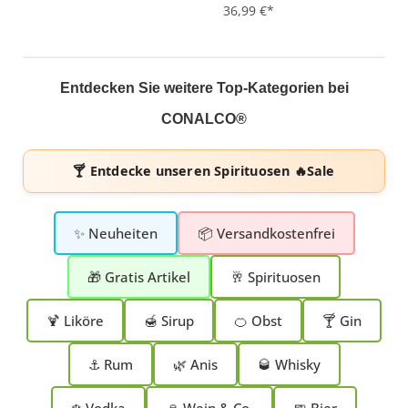
36,99 €*
Entdecken Sie weitere Top-Kategorien bei
CONALCO®
🍸 Entdecke unseren
Spirituosen 🔥Sale
✨ Neuheiten
📦 Versandkostenfrei
🎁 Gratis Artikel
🥂 Spirituosen
🍹 Liköre
🍯 Sirup
🍊 Obst
🍸 Gin
⚓ Rum
🌿 Anis
🥃 Whisky
❄️ Vodka
🍷 Wein & Co.
🍺 Bier