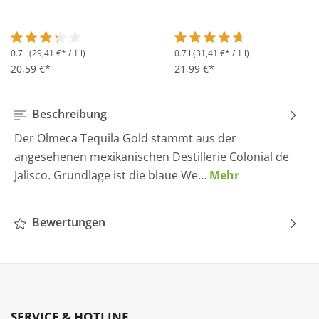
0.7 l
(29,41 €* / 1 l)
0.7 l
(31,41 €* / 1 l)
Durchschnittliche Bewertung von 3.2 von 5 Sternen
Durchschnittliche Bewertung 
20,59 €*
21,99 €*
Beschreibung
Der Olmeca Tequila Gold stammt aus der
angesehenen mexikanischen Destillerie Colonial de
Jalisco. Grundlage ist die blaue We…
Mehr
Bewertungen
SERVICE & HOTLINE