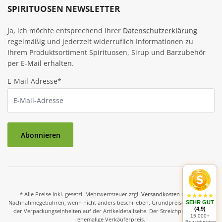
SPIRITUOSEN NEWSLETTER
Ja, ich möchte entsprechend Ihrer
Datenschutzerklärung
regelmäßig und jederzeit widerruflich Informationen zu
Ihrem Produktsortiment Spirituosen, Sirup und Barzubehör
per E-Mail erhalten.
E-Mail-Adresse*
Abonnieren
* Alle Preise inkl. gesetzl. Mehrwertsteuer zzgl.
Versandkosten
und ggf.
Nachnahmegebühren, wenn nicht anders beschrieben. Grundpreise und Preise
SEHR GUT
(4,9)
der Verpackungseinheiten auf der Artikeldetailseite. Der Streichpreis ist der
15.000+
ehemalige Verkäuferpreis.
Bewertungen