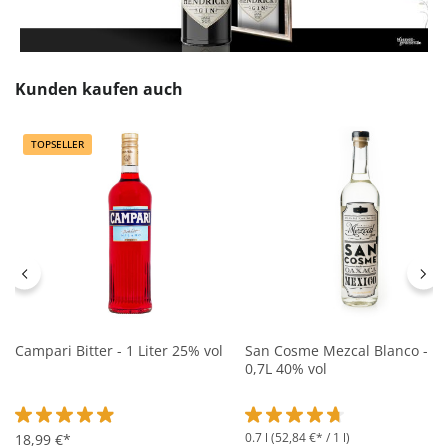
Produktgalerie überspringen
Kunden kaufen auch
TOPSELLER
Campari Bitter - 1 Liter 25% vol
San Cosme Mezcal Blanco -
0,7L 40% vol
0.7 l
(52,84 €* / 1 l)
Durchschnittliche Bewertung von 4.9 von 5 Sternen
18,99 €*
Durchschnittliche Bewertung 