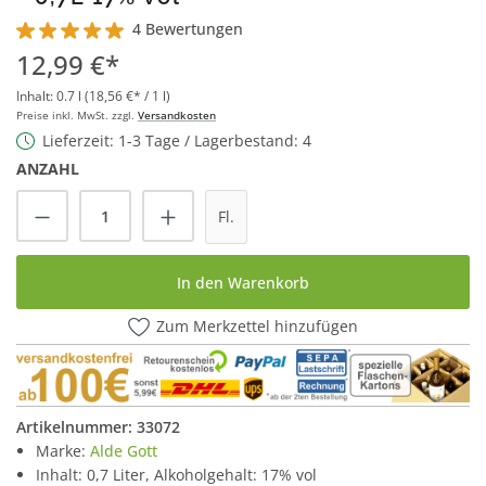
4 Bewertungen
Durchschnittliche Bewertung von 5 von 5 Sternen
12,99 €*
Inhalt:
0.7 l
(18,56 €* / 1 l)
Preise inkl. MwSt. zzgl.
Versandkosten
Lieferzeit: 1-3 Tage / Lagerbestand: 4
ANZAHL
Produkt Anzahl: Gib den gewünschten Wert
Fl.
In den Warenkorb
Zum Merkzettel hinzufügen
Artikelnummer:
33072
Marke:
Alde Gott
Inhalt: 0,7 Liter, Alkoholgehalt: 17% vol