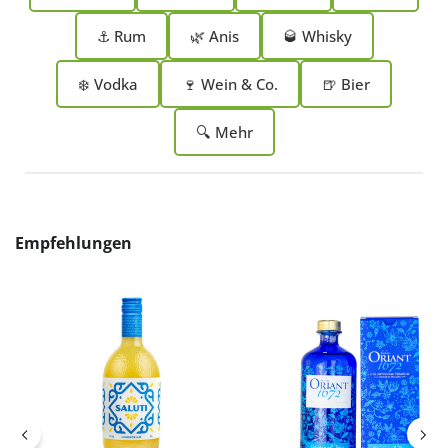
⚓ Rum
🌿 Anis
🥃 Whisky
❄️ Vodka
🍷 Wein & Co.
🍺 Bier
🔍 Mehr
Produktgalerie überspringen
Empfehlungen