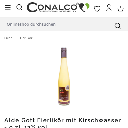
alt springen
Likör
Eierlikör
Bildergalerie überspringen
Alde Gott Eierlikör mit Kirschwasser
- 0,7L 17% vol