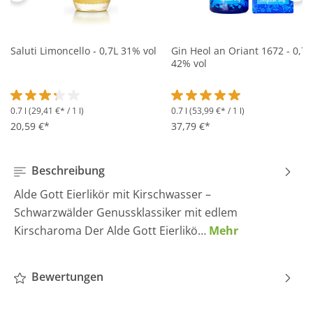
Saluti Limoncello - 0,7L 31% vol
Gin Heol an Oriant 1672 - 0,7L
42% vol
0.7 l
(29,41 €* / 1 l)
0.7 l
(53,99 €* / 1 l)
Durchschnittliche Bewertung von 3.2 von 5 Sternen
Durchschnittliche Bewertung 
20,59 €*
37,79 €*
Beschreibung
Alde Gott Eierlikör mit Kirschwasser –
Schwarzwälder Genussklassiker mit edlem
Kirscharoma Der Alde Gott Eierlikö…
Mehr
Bewertungen