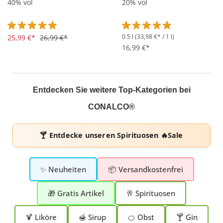
40% vol
20% vol
0.5 l
(33,98 €* / 1 l)
Durchschnittliche Bewertung von 4.9 von 5 Sternen
25,99 €*
26,99 €*
Durchschnittliche Bewertung 
16,99 €*
Entdecken Sie weitere Top-Kategorien bei
CONALCO®
🍸 Entdecke unseren
Spirituosen 🔥Sale
✨ Neuheiten
📦 Versandkostenfrei
🎁 Gratis Artikel
🥂 Spirituosen
🍹 Liköre
🍯 Sirup
🍊 Obst
🍸 Gin