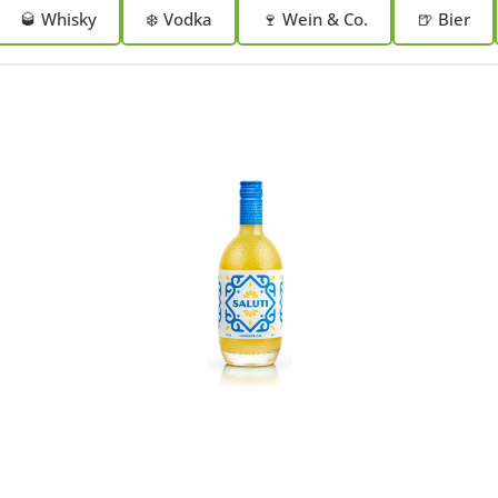
🥃 Whisky
❄️ Vodka
🍷 Wein & Co.
🍺 Bier
In den Korb