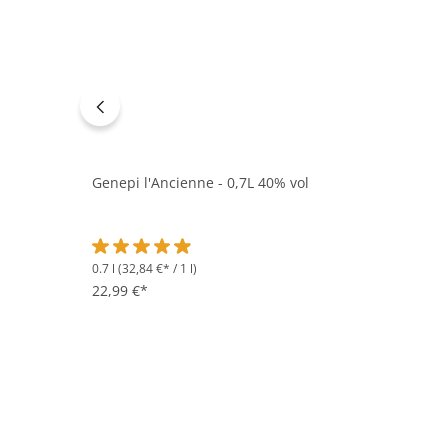
Genepi l'Ancienne - 0,7L 40% vol
0.7 l
(32,84 €* / 1 l)
Durchschnittliche Bewertung von 4.9 von 5 Sternen
22,99 €*