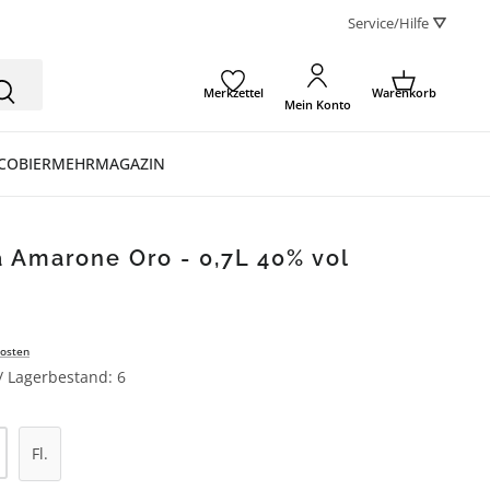
Service/Hilfe ⛛
Merkzettel
Warenkorb
Mein Konto
CO
BIER
MEHR
MAGAZIN
a Amarone Oro - 0,7L 40% vol
osten
 / Lagerbestand: 6
l: Gib den gewünschten Wert ein oder be
Fl.