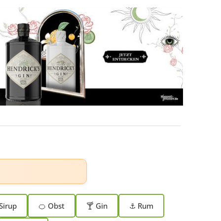
Sirup
🍊 Obst
🍸 Gin
⚓ Rum