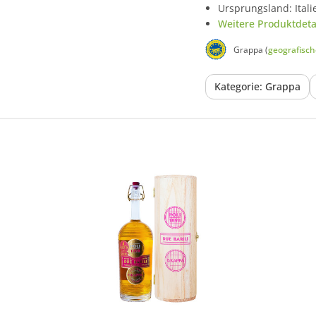
Ursprungsland: Itali
Weitere Produktdetai
Grappa (
geografisc
Kategorie: Grappa
In den Korb