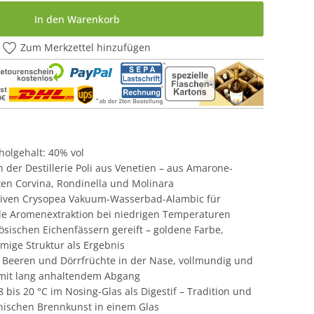
In den Warenkorb
Zum Merkzettel hinzufügen
oholgehalt: 40% vol
der Destillerie Poli aus Venetien – aus Amarone-
ten Corvina, Rondinella und Molinara
vativen Crysopea Vakuum-Wasserbad-Alambic für
e Aromenextraktion bei niedrigen Temperaturen
nzösischen Eichenfässern gereift – goldene Farbe,
mige Struktur als Ergebnis
ote Beeren und Dörrfrüchte in der Nase, vollmundig und
it lang anhaltendem Abgang
 bis 20 °C im Nosing-Glas als Digestif – Tradition und
enischen Brennkunst in einem Glas