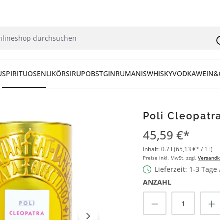
U
SPIRITUOSEN
LIKÖR
SIRUP
OBST
GIN
RUM
ANIS
WHISKY
VODKA
WEIN&
Poli Cleopatr
45,59 €*
Inhalt:
0.7 l
(65,13 €* / 1 l)
Preise inkl. MwSt. zzgl.
Versandk
Lieferzeit: 1-3 Tage
ANZAHL
Produkt Anzah