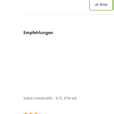
🌿 Anis
Produktgalerie überspringen
Empfehlungen
Saluti Limoncello - 0,7L 31% vol