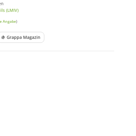
en
ls (LMIV)
he Angabe
)
🍇 Grappa Magazin