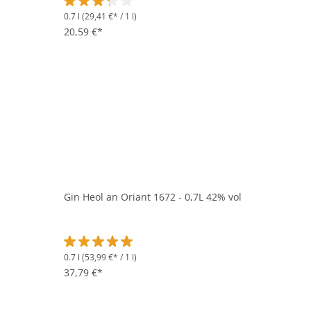
0.7 l
(29,41 €* / 1 l)
Durchschnittliche Bewertung von 3.2 von 5 Sternen
20,59 €*
Gin Heol an Oriant 1672 - 0,7L 42% vol
0.7 l
(53,99 €* / 1 l)
Durchschnittliche Bewertung von 5 von 5 Sternen
37,79 €*