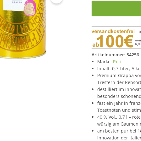
Artikelnummer:
34256
Marke:
Poli
Inhalt: 0,7 Liter, Alk
Premium-Grappa von 
Trestern der Rebsor
destilliert im inno
besonders schonend
fast ein Jahr in fra
Toastnoten und stim
40 % Vol., 0,7 l – r
würzig am Gaumen m
am besten pur bei 18
Innovation der itali