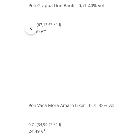
Poli Grappa Due Barili - 0,7L 40% vol
0.7 l
(67,13 €* / 1 l)
46,99 €*
Poli Vaca Mora Amaro Likör - 0,7L 32% vol
0.7 l
(34,99 €* / 1 l)
24,49 €*