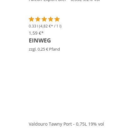
0.33 l
(4,82 €* / 1 l)
Durchschnittliche Bewertung von 5 von 5 Sternen
1,59 €*
EINWEG
zzgl. 0,25 € Pfand
Valdouro Tawny Port - 0,75L 19% vol