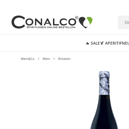
springen
Zur Hauptnavigation springen
🔥 SALE
🍹 APERITIF
NE
Wein&Co
Wein
Rotwein
Bildergalerie überspringen