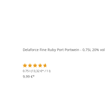
Delaforce Fine Ruby Port Portwein - 0,75L 20% vol
0.75 l
(13,32 €* / 1 l)
Durchschnittliche Bewertung von 4.7 von 5 Sternen
9,99 €*