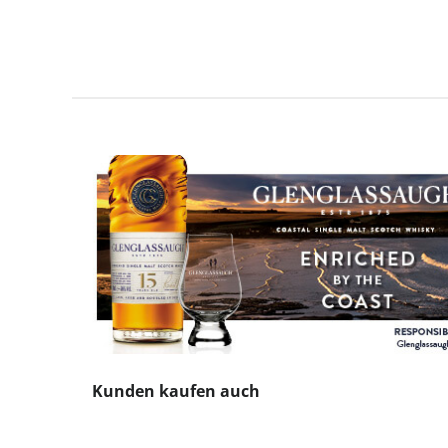
Produktgalerie überspringen
Kunden kaufen auch