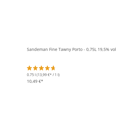
Sandeman Fine Tawny Porto - 0,75L 19,5% vol
0.75 l
(13,99 €* / 1 l)
Durchschnittliche Bewertung von 4.8 von 5 Sternen
10,49 €*