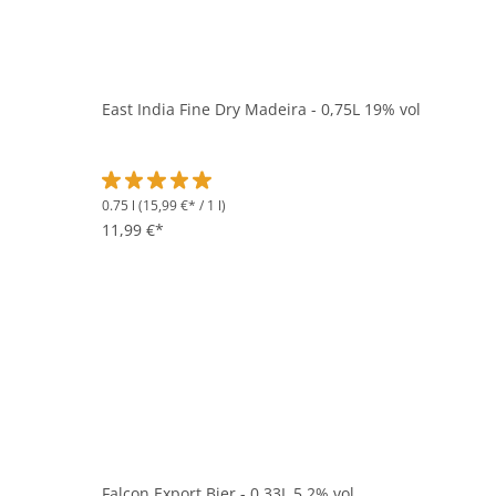
East India Fine Dry Madeira - 0,75L 19% vol
0.75 l
(15,99 €* / 1 l)
Durchschnittliche Bewertung von 5 von 5 Sternen
11,99 €*
Falcon Export Bier - 0,33L 5,2% vol