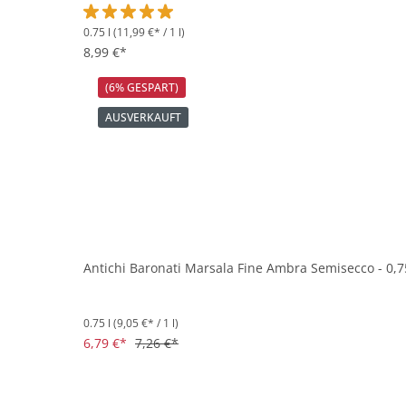
0.75 l
(11,99 €* / 1 l)
Durchschnittliche Bewertung von 5 von 5 Sternen
8,99 €*
(6% GESPART)
AUSVERKAUFT
Antichi Baronati Marsala Fine Ambra Semisecco - 0,7
0.75 l
(9,05 €* / 1 l)
6,79 €*
7,26 €*