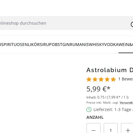
U
SPIRITUOSEN
LIKÖR
SIRUP
OBST
GIN
RUM
ANIS
WHISKY
VODKA
WEIN&
Astrolabium D
1 Bewe
Durchschnittliche Bew
5,99 €*
Inhalt:
0.75 l
(7,99 €* / 1 l)
Preise inkl. MwSt. zzgl.
Versandk
Lieferzeit: 1-3 Tage
ANZAHL
Produkt Anzah