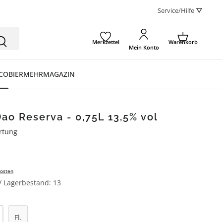
Service/Hilfe ⛛
Merkzettel
Warenkorb
Mein Konto
CO
BIER
MEHR
MAGAZIN
ao Reserva - 0,75L 13,5% vol
rtung
ertung von 5 von 5 Sternen
osten
 / Lagerbestand: 13
l: Gib den gewünschten Wert ein oder be
Fl.