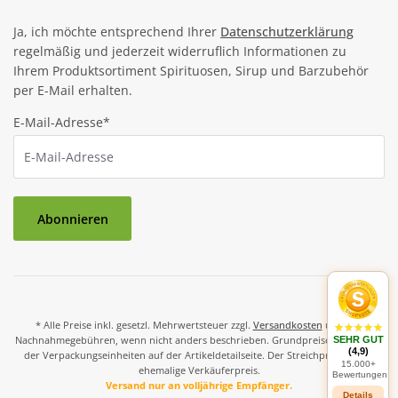
Ja, ich möchte entsprechend Ihrer
Datenschutzerklärung
regelmäßig und jederzeit widerruflich Informationen zu
Ihrem Produktsortiment Spirituosen, Sirup und Barzubehör
per E-Mail erhalten.
E-Mail-Adresse*
Abonnieren
* Alle Preise inkl. gesetzl. Mehrwertsteuer zzgl.
Versandkosten
und ggf.
Nachnahmegebühren, wenn nicht anders beschrieben. Grundpreise und Preise
SEHR GUT
(4,9)
der Verpackungseinheiten auf der Artikeldetailseite. Der Streichpreis ist der
15.000+
ehemalige Verkäuferpreis.
Bewertungen
Versand nur an volljährige Empfänger.
Details