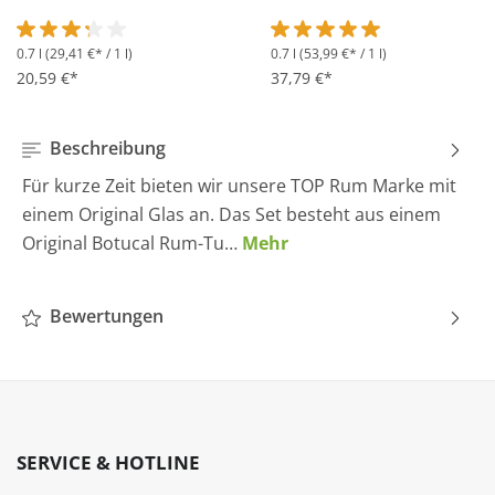
0.7 l
(29,41 €* / 1 l)
0.7 l
(53,99 €* / 1 l)
Durchschnittliche Bewertung von 3.2 von 5 Sternen
Durchschnittliche Bewertung 
20,59 €*
37,79 €*
Beschreibung
Für kurze Zeit bieten wir unsere TOP Rum Marke mit
einem Original Glas an. Das Set besteht aus einem
Original Botucal Rum-Tu…
Mehr
Bewertungen
SERVICE & HOTLINE