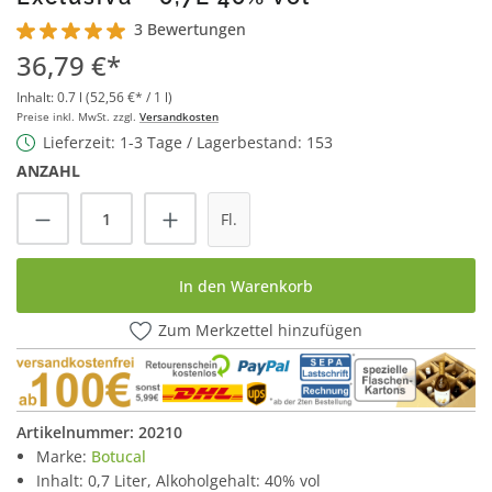
3 Bewertungen
Durchschnittliche Bewertung von 5 von 5 Sternen
36,79 €*
Inhalt:
0.7 l
(52,56 €* / 1 l)
Preise inkl. MwSt. zzgl.
Versandkosten
Lieferzeit: 1-3 Tage / Lagerbestand: 153
ANZAHL
Produkt Anzahl: Gib den gewünschten Wert
Fl.
In den Warenkorb
Zum Merkzettel hinzufügen
Artikelnummer:
20210
Marke:
Botucal
Inhalt: 0,7 Liter, Alkoholgehalt: 40% vol