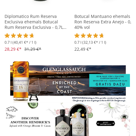
Diplomatico Rum Reserva
Botucal Mantuano ehemals
Exclusiva ehemals Botucal
Ron Reserva Extra Anejo - 0,7L
Rum Reserva Exclusiva - 0,7L
40% vol
40% vol
0.7 l
(40,41 €* / 1 l)
0.7 l
(32,13 €* / 1 l)
Durchschnittliche Bewertung von 4.7 von 5 Sternen
Durchschnittliche Bewertung 
28,29 €*
31,29 €*
22,49 €*