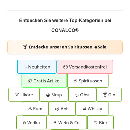
Entdecken Sie weitere Top-Kategorien bei
CONALCO®
🍸 Entdecke unseren
Spirituosen 🔥Sale
✨ Neuheiten
📦 Versandkostenfrei
🎁 Gratis Artikel
🥂 Spirituosen
🍹 Liköre
🍯 Sirup
🍊 Obst
🍸 Gin
⚓ Rum
🌿 Anis
🥃 Whisky
❄️ Vodka
🍷 Wein & Co.
🍺 Bier