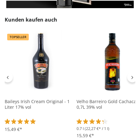
Produktgalerie überspringen
Kunden kaufen auch
TOPSELLER
Baileys Irish Cream Original - 1
Velho Barreiro Gold Cachaca -
Liter 17% vol
0,7L 39% vol
0.7 l
(22,27 €* / 1 l)
Durchschnittliche Bewertung von 4.8 von 5 Sternen
15,49 €*
Durchschnittliche Bewertung 
15,59 €*