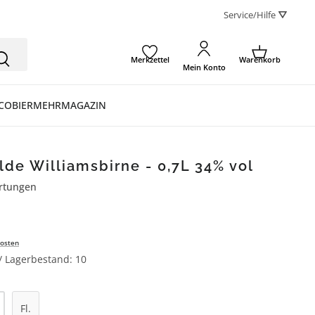
Service/Hilfe ⛛
Merkzettel
Warenkorb
Mein Konto
CO
BIER
MEHR
MAGAZIN
lde Williamsbirne - 0,7L 34% vol
rtungen
ertung von 5 von 5 Sternen
osten
 / Lagerbestand: 10
l: Gib den gewünschten Wert ein oder be
Fl.