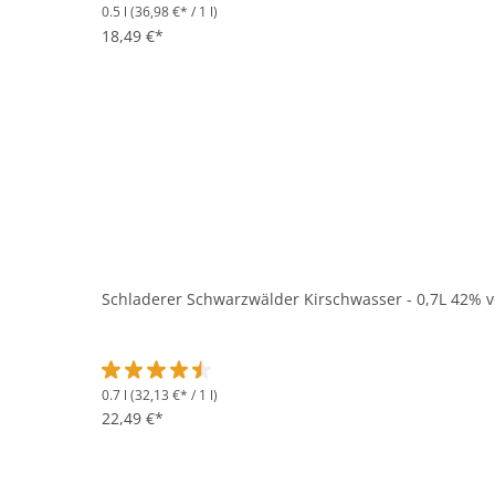
0.5 l
(36,98 €* / 1 l)
Durchschnittliche Bewertung von 4.3 von 5 Sternen
18,49 €*
Schladerer Schwarzwälder Kirschwasser - 0,7L 42% v
0.7 l
(32,13 €* / 1 l)
Durchschnittliche Bewertung von 4.6 von 5 Sternen
22,49 €*