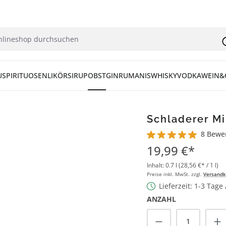
U
SPIRITUOSEN
LIKÖR
SIRUP
OBST
GIN
RUM
ANIS
WHISKY
VODKA
WEIN&
Schladerer Mi
8 Bewe
Durchschnittliche Bew
19,99 €*
Inhalt:
0.7 l
(28,56 €* / 1 l)
Preise inkl. MwSt. zzgl.
Versandk
Lieferzeit: 1-3 Tage
ANZAHL
Produkt Anzah