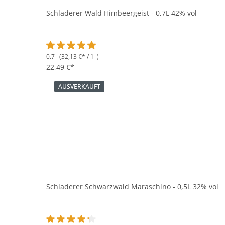
Schladerer Wald Himbeergeist - 0,7L 42% vol
0.7 l
(32,13 €* / 1 l)
Durchschnittliche Bewertung von 5 von 5 Sternen
22,49 €*
AUSVERKAUFT
Schladerer Schwarzwald Maraschino - 0,5L 32% vol