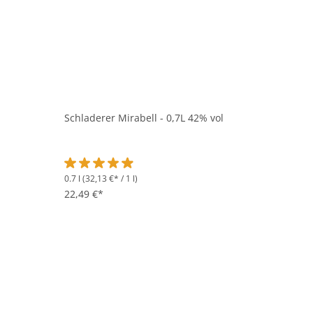
Schladerer Mirabell - 0,7L 42% vol
0.7 l
(32,13 €* / 1 l)
Durchschnittliche Bewertung von 4.8 von 5 Sternen
22,49 €*