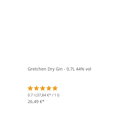
Gretchen Dry Gin - 0,7L 44% vol
0.7 l
(37,84 €* / 1 l)
Durchschnittliche Bewertung von 5 von 5 Sternen
26,49 €*