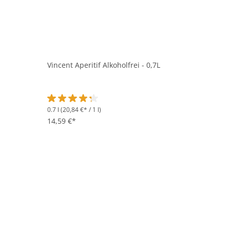
Vincent Aperitif Alkoholfrei - 0,7L
0.7 l
(20,84 €* / 1 l)
Durchschnittliche Bewertung von 4.3 von 5 Sternen
14,59 €*