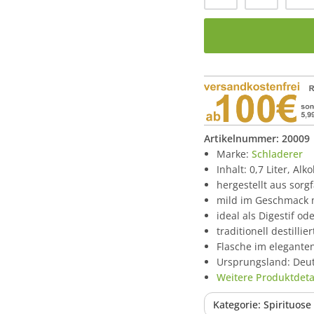
Artikelnummer:
20009
Marke:
Schladerer
Inhalt: 0,7 Liter, Alk
hergestellt aus sorg
mild im Geschmack m
ideal als Digestif od
traditionell destilli
Flasche im eleganten
Ursprungsland: Deu
Weitere Produktdetai
Kategorie: Spirituos