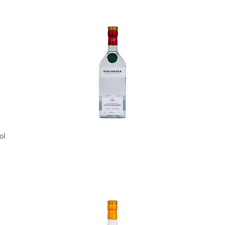
In den Korb
ol