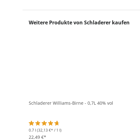
Produktgalerie überspringen
Weitere Produkte von Schladerer kaufen
Schladerer Williams-Birne - 0,7L 40% vol
0.7 l
(32,13 €* / 1 l)
Durchschnittliche Bewertung von 4.8 von 5 Sternen
22,49 €*