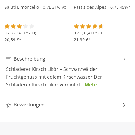
Saluti Limoncello - 0,7L 31% vol
Pastis des Alpes - 0,7L 45% vol
0.7 l
(29,41 €* / 1 l)
0.7 l
(31,41 €* / 1 l)
Durchschnittliche Bewertung von 3.2 von 5 Sternen
Durchschnittliche Bewertung 
20,59 €*
21,99 €*
Beschreibung
Schladerer Kirsch Likör – Schwarzwälder
Fruchtgenuss mit edlem Kirschwasser Der
Schladerer Kirsch Likör vereint d…
Mehr
Bewertungen