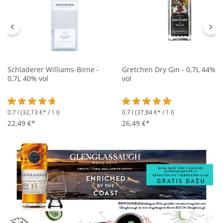
Schladerer Williams-Birne -
Gretchen Dry Gin - 0,7L 44%
0,7L 40% vol
vol
0.7 l
(32,13 €* / 1 l)
0.7 l
(37,84 €* / 1 l)
Durchschnittliche Bewertung von 4.8 von 5 Sternen
Durchschnittliche Bewertung 
22,49 €*
26,49 €*