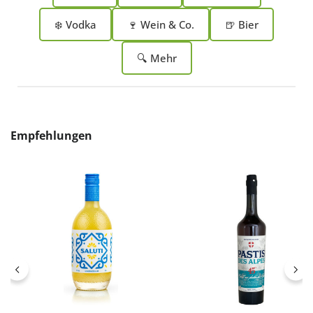
❄️ Vodka
🍷 Wein & Co.
🍺 Bier
🔍 Mehr
Produktgalerie überspringen
Empfehlungen