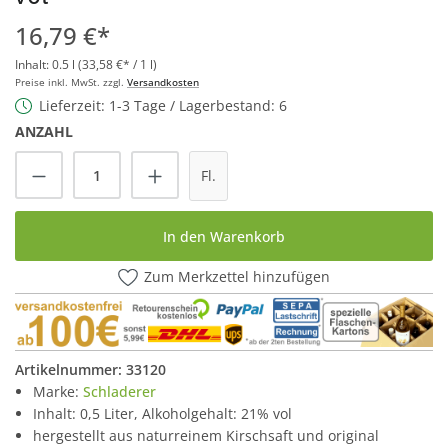
16,79 €*
Inhalt:
0.5 l
(33,58 €* / 1 l)
Preise inkl. MwSt. zzgl.
Versandkosten
Lieferzeit: 1-3 Tage / Lagerbestand: 6
ANZAHL
Produkt Anzahl: Gib den gewünschten Wert
Fl.
In den Warenkorb
Zum Merkzettel hinzufügen
Artikelnummer:
33120
Marke:
Schladerer
Inhalt: 0,5 Liter, Alkoholgehalt: 21% vol
hergestellt aus naturreinem Kirschsaft und original