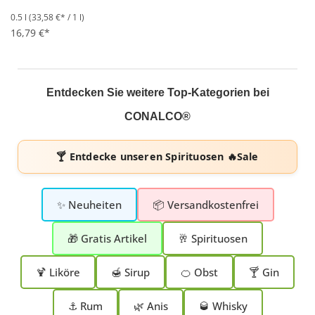
0.5 l
(33,58 €* / 1 l)
16,79 €*
Entdecken Sie weitere Top-Kategorien bei
CONALCO®
🍸 Entdecke unseren
Spirituosen 🔥Sale
✨ Neuheiten
📦 Versandkostenfrei
🎁 Gratis Artikel
🥂 Spirituosen
🍹 Liköre
🍯 Sirup
🍊 Obst
🍸 Gin
⚓ Rum
🌿 Anis
🥃 Whisky