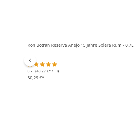
Ron Botran Reserva Anejo 15 Jahre Solera Rum - 0,7L
0.7 l
(43,27 €* / 1 l)
Durchschnittliche Bewertung von 5 von 5 Sternen
30,29 €*