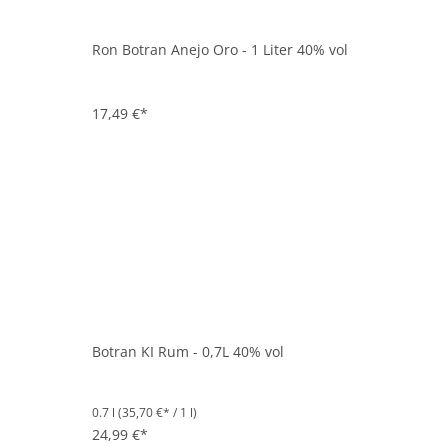
Ron Botran Anejo Oro - 1 Liter 40% vol
17,49 €*
Botran KI Rum - 0,7L 40% vol
0.7 l
(35,70 €* / 1 l)
24,99 €*