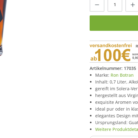
Produkt Anzah
Artikelnummer:
17035
Marke:
Ron Botran
Inhalt: 0,7 Liter, Alk
gereift im Solera-Ve
hergestellt aus Virg
exquisite Aromen vo
ideal pur oder in kla
elegantes Design m
Ursprungsland: Gua
Weitere Produktdetai