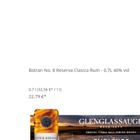
Botran No. 8 Reserva Clasica Rum - 0,7L 40% vol
0.7 l
(32,56 €* / 1 l)
22,79 €*