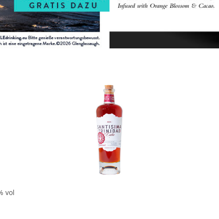
In den Korb
% vol