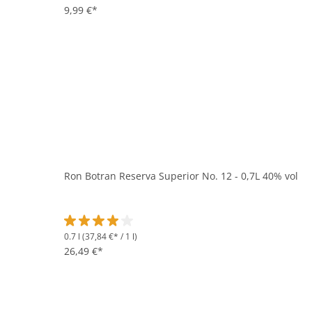
9,99 €*
Ron Botran Reserva Superior No. 12 - 0,7L 40% vol
0.7 l
(37,84 €* / 1 l)
Durchschnittliche Bewertung von 4 von 5 Sternen
26,49 €*