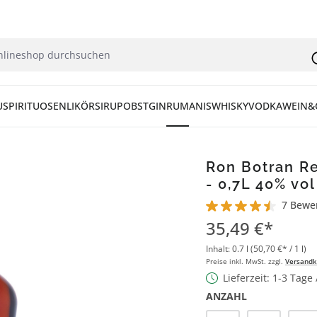
U
SPIRITUOSEN
LIKÖR
SIRUP
OBST
GIN
RUM
ANIS
WHISKY
VODKA
WEIN&
Ron Botran Re
- 0,7L 40% vol
7 Bewe
Durchschnittliche Bew
35,49 €*
Inhalt:
0.7 l
(50,70 €* / 1 l)
Preise inkl. MwSt. zzgl.
Versandk
Lieferzeit: 1-3 Tage
ANZAHL