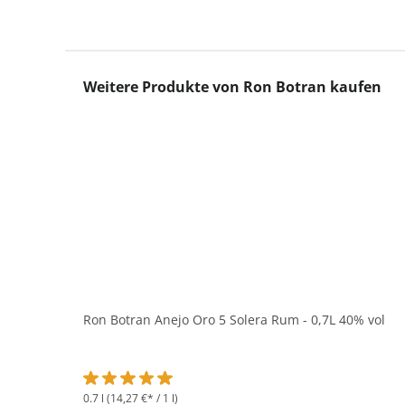
Produktgalerie überspringen
Weitere Produkte von Ron Botran kaufen
Ron Botran Anejo Oro 5 Solera Rum - 0,7L 40% vol
0.7 l
(14,27 €* / 1 l)
Durchschnittliche Bewertung von 5 von 5 Sternen