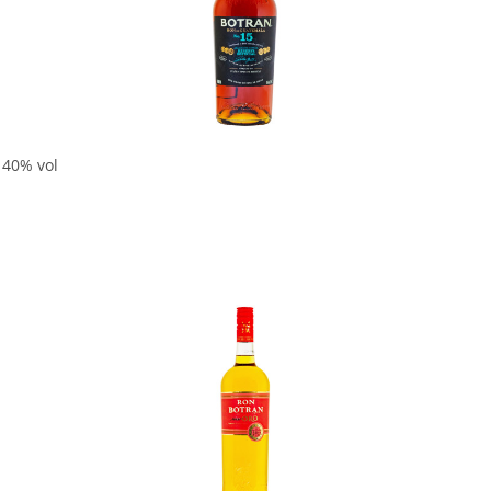
In den Korb
 40% vol
In den Korb