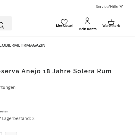
Service/Hilfe ⛛
Merkzettel
Warenkorb
Mein Konto
CO
BIER
MEHR
MAGAZIN
serva Anejo 18 Jahre Solera Rum
rtungen
ertung von 4.5 von 5 Sternen
osten
 / Lagerbestand: 2