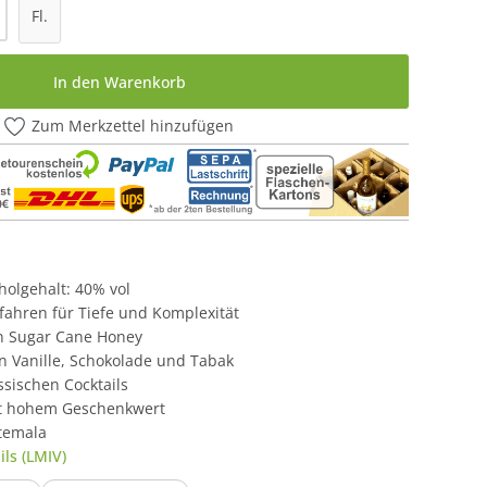
l: Gib den gewünschten Wert ein oder be
Fl.
In den Warenkorb
Zum Merkzettel hinzufügen
oholgehalt: 40% vol
rfahren für Tiefe und Komplexität
in Sugar Cane Honey
n Vanille, Schokolade und Tabak
ssischen Cocktails
it hohem Geschenkwert
temala
ls (LMIV)