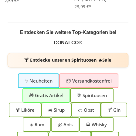
Durchschnittliche Bewertung von 5 von 5 Sternen
2,59 €*
Durchschnittliche Bewertung 
23,99 €*
Entdecken Sie weitere Top-Kategorien bei
CONALCO®
🍸 Entdecke unseren
Spirituosen 🔥Sale
✨ Neuheiten
📦 Versandkostenfrei
🎁 Gratis Artikel
🥂 Spirituosen
🍹 Liköre
🍯 Sirup
🍊 Obst
🍸 Gin
⚓ Rum
🌿 Anis
🥃 Whisky