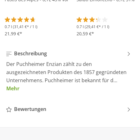
0.7 l
(31,41 €* / 1 l)
0.7 l
(29,41 €* / 1 l)
Durchschnittliche Bewertung von 4.6 von 5 Sternen
Durchschnittliche Bewertung 
21,99 €*
20,59 €*
Beschreibung
Der Puchheimer Enzian zählt zu den
ausgezeichneten Produkten des 1857 gegründeten
Unternehmens. Puchheimer ist bekannt für d…
Mehr
Bewertungen