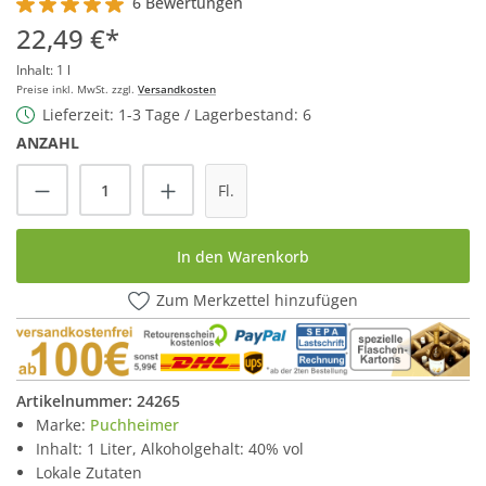
6 Bewertungen
Durchschnittliche Bewertung von 5 von 5 Sternen
22,49 €*
Inhalt:
1 l
Preise inkl. MwSt. zzgl.
Versandkosten
Lieferzeit: 1-3 Tage / Lagerbestand: 6
ANZAHL
Produkt Anzahl: Gib den gewünschten Wert
Fl.
In den Warenkorb
Zum Merkzettel hinzufügen
Artikelnummer:
24265
Marke:
Puchheimer
Inhalt: 1 Liter, Alkoholgehalt: 40% vol
Lokale Zutaten