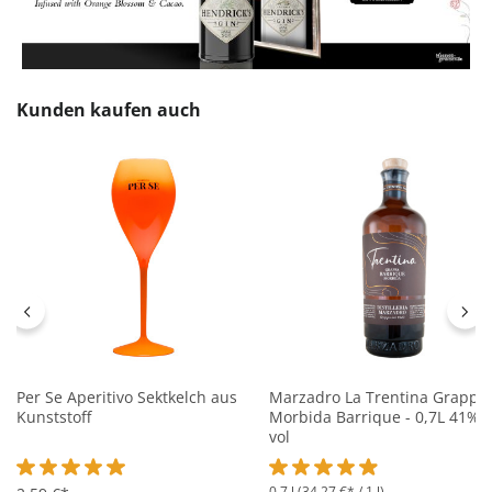
Produktgalerie überspringen
Kunden kaufen auch
Per Se Aperitivo Sektkelch aus
Marzadro La Trentina Grappa
Kunststoff
Morbida Barrique - 0,7L 41%
vol
0.7 l
(34,27 €* / 1 l)