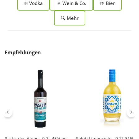
❄️ Vodka
🍷 Wein & Co.
🍺 Bier
🔍 Mehr
Produktgalerie überspringen
Empfehlungen
Pastis des Alpes - 0,7L 45% vol
Saluti Limoncello - 0,7L 31% vo