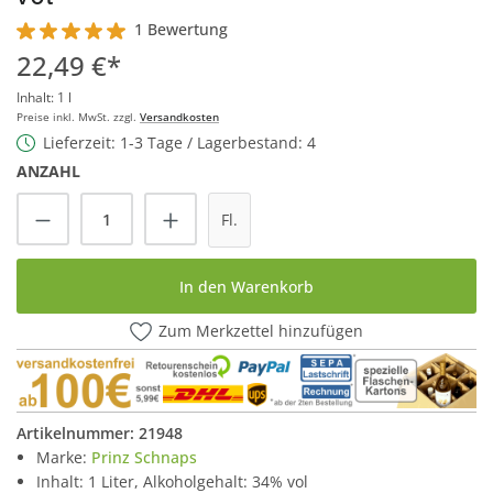
1 Bewertung
Durchschnittliche Bewertung von 5 von 5 Sternen
22,49 €*
Inhalt:
1 l
Preise inkl. MwSt. zzgl.
Versandkosten
Lieferzeit: 1-3 Tage / Lagerbestand: 4
ANZAHL
Produkt Anzahl: Gib den gewünschten Wert
Fl.
In den Warenkorb
Zum Merkzettel hinzufügen
Artikelnummer:
21948
Marke:
Prinz Schnaps
Inhalt: 1 Liter, Alkoholgehalt: 34% vol