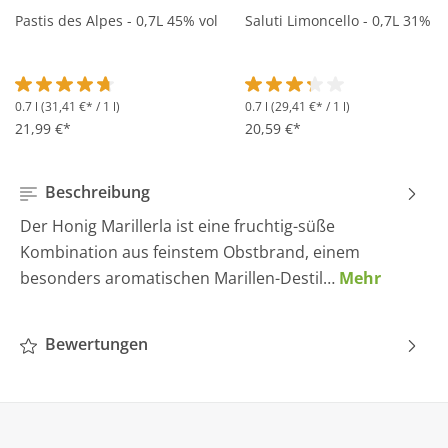
Pastis des Alpes - 0,7L 45% vol
Saluti Limoncello - 0,7L 31% vo
0.7 l
(31,41 €* / 1 l)
0.7 l
(29,41 €* / 1 l)
Durchschnittliche Bewertung von 4.6 von 5 Sternen
Durchschnittliche Bewertung 
21,99 €*
20,59 €*
Beschreibung
Der Honig Marillerla ist eine fruchtig-süße
Kombination aus feinstem Obstbrand, einem
besonders aromatischen Marillen-Destil…
Mehr
Bewertungen