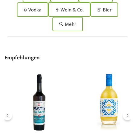
❄️ Vodka
🍷 Wein & Co.
🍺 Bier
🔍 Mehr
Produktgalerie überspringen
Empfehlungen