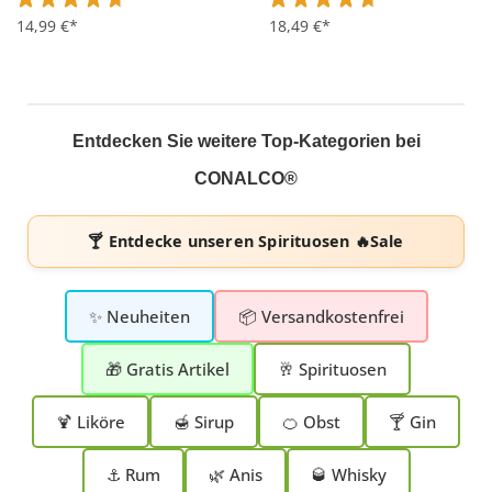
Durchschnittliche Bewertung von 4.6 von 5 Sternen
14,99 €*
Durchschnittliche Bewertung 
18,49 €*
Entdecken Sie weitere Top-Kategorien bei
CONALCO®
🍸 Entdecke unseren
Spirituosen 🔥Sale
✨ Neuheiten
📦 Versandkostenfrei
🎁 Gratis Artikel
🥂 Spirituosen
🍹 Liköre
🍯 Sirup
🍊 Obst
🍸 Gin
⚓ Rum
🌿 Anis
🥃 Whisky