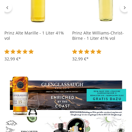
Prinz Alte Marille - 1 Liter 41%
Prinz Alte Williams-Christ-
vol
Birne - 1 Liter 41% vol
Durchschnittliche Bewertung von 4.8 von 5 Sternen
32,99 €*
Durchschnittliche Bewertung 
32,99 €*