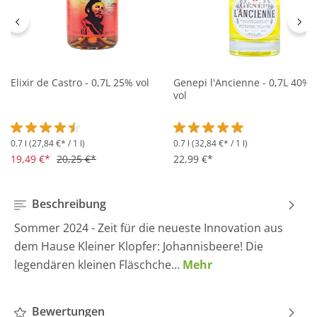
Elixir de Castro - 0,7L 25% vol
Genepi l'Ancienne - 0,7L 40%
vol
0.7 l
(27,84 €* / 1 l)
0.7 l
(32,84 €* / 1 l)
Durchschnittliche Bewertung von 4.5 von 5 Sternen
Durchschnittliche Bewertung 
19,49 €*
20,25 €*
22,99 €*
Beschreibung
Sommer 2024 - Zeit für die neueste Innovation aus
dem Hause Kleiner Klopfer: Johannisbeere! Die
legendären kleinen Fläschche…
Mehr
Bewertungen