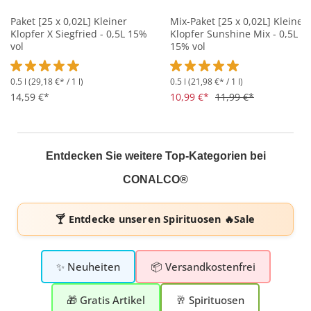
Paket [25 x 0,02L] Kleiner
Mix-Paket [25 x 0,02L] Kleiner
Klopfer X Siegfried - 0,5L 15%
Klopfer Sunshine Mix - 0,5L
vol
15% vol
0.5 l
(29,18 €* / 1 l)
0.5 l
(21,98 €* / 1 l)
Durchschnittliche Bewertung von 5 von 5 Sternen
Durchschnittliche Bewertung 
14,59 €*
10,99 €*
11,99 €*
Entdecken Sie weitere Top-Kategorien bei
CONALCO®
🍸 Entdecke unseren
Spirituosen 🔥Sale
✨ Neuheiten
📦 Versandkostenfrei
🎁 Gratis Artikel
🥂 Spirituosen