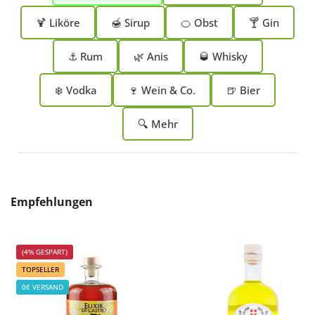
🍹 Liköre
🍯 Sirup
🍊 Obst
🍸 Gin
⚓ Rum
🌿 Anis
🥃 Whisky
❄️ Vodka
🍷 Wein & Co.
🍺 Bier
🔍 Mehr
Produktgalerie überspringen
Empfehlungen
(4% GESPART)
TOPSELLER
0€ VERSAND