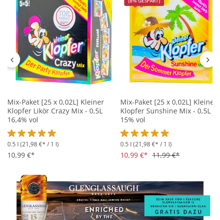
(8% GESPART)
Mix-Paket [25 x 0,02L] Kleiner
Mix-Paket [25 x 0,02L] Kleiner
Klopfer Likör Crazy Mix - 0,5L
Klopfer Sunshine Mix - 0,5L
16,4% vol
15% vol
0.5 l
(21,98 €* / 1 l)
0.5 l
(21,98 €* / 1 l)
Durchschnittliche Bewertung von 5 von 5 Sternen
Durchschnittliche Bewertung 
10,99 €*
10,99 €*
11,99 €*