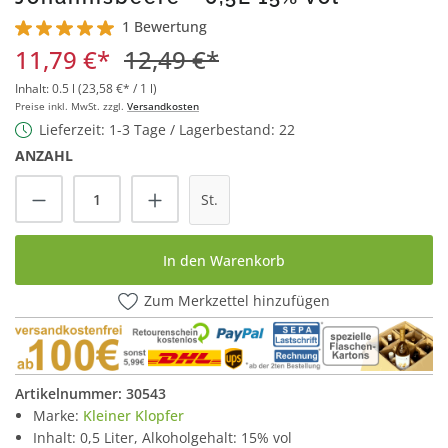
1 Bewertung
Durchschnittliche Bewertung von 5 von 5 Sternen
11,79 €*
12,49 €*
Inhalt:
0.5 l
(23,58 €* / 1 l)
Preise inkl. MwSt. zzgl.
Versandkosten
Lieferzeit: 1-3 Tage / Lagerbestand: 22
ANZAHL
Produkt Anzahl: Gib den gewünschten Wert
St.
In den Warenkorb
Zum Merkzettel hinzufügen
Artikelnummer:
30543
Marke:
Kleiner Klopfer
Inhalt: 0,5 Liter, Alkoholgehalt: 15% vol