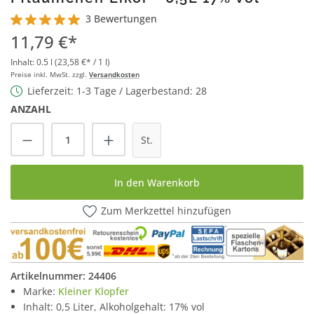
3 Bewertungen
Durchschnittliche Bewertung von 5 von 5 Sternen
11,79 €*
Inhalt:
0.5 l
(23,58 €* / 1 l)
Preise inkl. MwSt. zzgl.
Versandkosten
Lieferzeit: 1-3 Tage / Lagerbestand: 28
ANZAHL
Produkt Anzahl: Gib den gewünschten Wert
St.
In den Warenkorb
Zum Merkzettel hinzufügen
Artikelnummer:
24406
Marke:
Kleiner Klopfer
Inhalt: 0,5 Liter, Alkoholgehalt: 17% vol