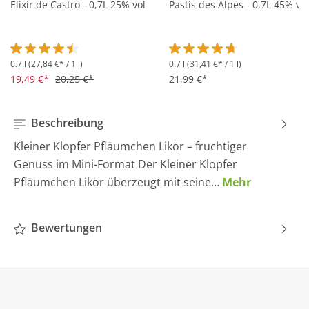
Elixir de Castro - 0,7L 25% vol
Pastis des Alpes - 0,7L 45% vol
0.7 l
(27,84 €* / 1 l)
0.7 l
(31,41 €* / 1 l)
Durchschnittliche Bewertung von 4.5 von 5 Sternen
Durchschnittliche Bewertung 
19,49 €*
20,25 €*
21,99 €*
Beschreibung
Kleiner Klopfer Pfläumchen Likör – fruchtiger
Genuss im Mini-Format Der Kleiner Klopfer
Pfläumchen Likör überzeugt mit seine…
Mehr
Bewertungen