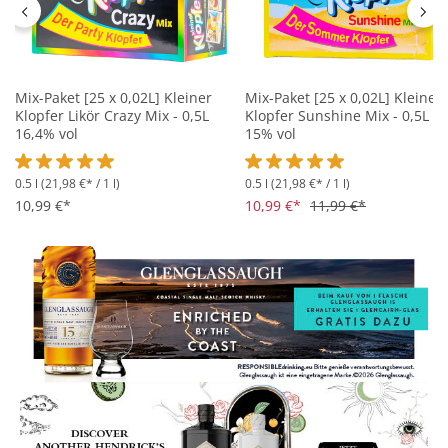
Mix-Paket [25 x 0,02L] Kleiner
Mix-Paket [25 x 0,02L] Kleiner
Klopfer Likör Crazy Mix - 0,5L
Klopfer Sunshine Mix - 0,5L
16,4% vol
15% vol
0.5 l
(21,98 €* / 1 l)
0.5 l
(21,98 €* / 1 l)
Durchschnittliche Bewertung von 5 von 5 Sternen
Durchschnittliche Bewertung 
10,99 €*
10,99 €*
11,99 €*