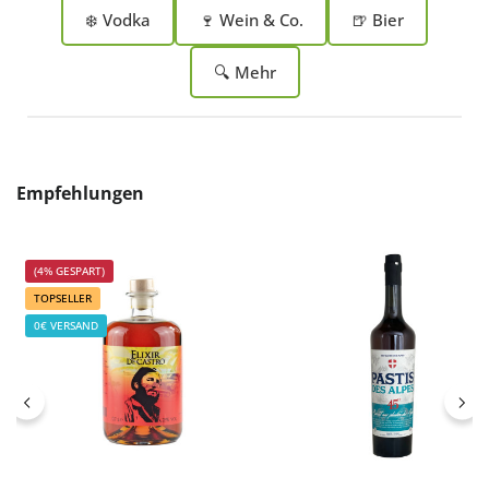
❄️ Vodka
🍷 Wein & Co.
🍺 Bier
🔍 Mehr
Produktgalerie überspringen
Empfehlungen
(4% GESPART)
TOPSELLER
0€ VERSAND