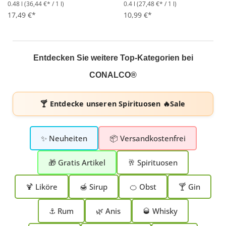
0.48 l
(36,44 €* / 1 l)
0.4 l
(27,48 €* / 1 l)
Durchschnittliche Bewertung von 5 von 5 Sternen
Durchschnittliche Bewertung 
17,49 €*
10,99 €*
Entdecken Sie weitere Top-Kategorien bei
CONALCO®
🍸 Entdecke unseren
Spirituosen 🔥Sale
✨ Neuheiten
📦 Versandkostenfrei
🎁 Gratis Artikel
🥂 Spirituosen
🍹 Liköre
🍯 Sirup
🍊 Obst
🍸 Gin
⚓ Rum
🌿 Anis
🥃 Whisky