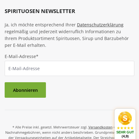
SPIRITUOSEN NEWSLETTER
Ja, ich möchte entsprechend Ihrer
Datenschutzerklärung
regelmäßig und jederzeit widerruflich Informationen zu
Ihrem Produktsortiment Spirituosen, Sirup und Barzubehör
per E-Mail erhalten.
E-Mail-Adresse*
Abonnieren
* Alle Preise inkl. gesetzl. Mehrwertsteuer zzgl.
Versandkosten
und ggf.
Nachnahmegebühren, wenn nicht anders beschrieben. Grundpreise und Preise
SEHR GUT
(4,9)
der Verpackungseinheiten auf der Artikeldetailseite. Der Streichpreis ist der