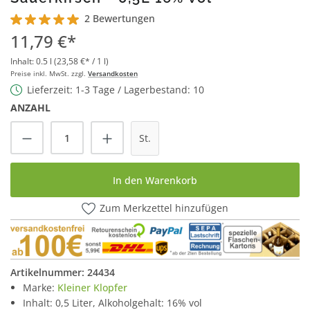
2 Bewertungen
Durchschnittliche Bewertung von 5 von 5 Sternen
11,79 €*
Inhalt:
0.5 l
(23,58 €* / 1 l)
Preise inkl. MwSt. zzgl.
Versandkosten
Lieferzeit: 1-3 Tage / Lagerbestand: 10
ANZAHL
Produkt Anzahl: Gib den gewünschten Wert
St.
In den Warenkorb
Zum Merkzettel hinzufügen
Artikelnummer:
24434
Marke:
Kleiner Klopfer
Inhalt: 0,5 Liter, Alkoholgehalt: 16% vol