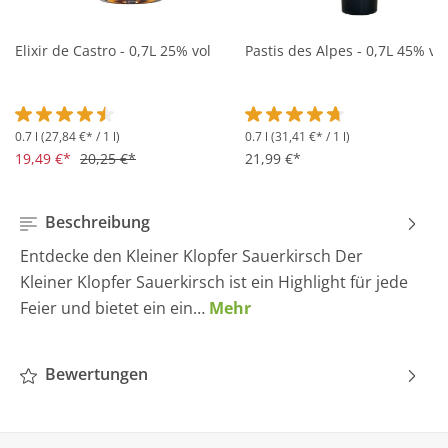
Elixir de Castro - 0,7L 25% vol
Pastis des Alpes - 0,7L 45% vol
0.7 l
(27,84 €* / 1 l)
0.7 l
(31,41 €* / 1 l)
Durchschnittliche Bewertung von 4.5 von 5 Sternen
Durchschnittliche Bewertung 
19,49 €*
20,25 €*
21,99 €*
Beschreibung
Entdecke den Kleiner Klopfer Sauerkirsch Der
Kleiner Klopfer Sauerkirsch ist ein Highlight für jede
Feier und bietet ein ein…
Mehr
Bewertungen