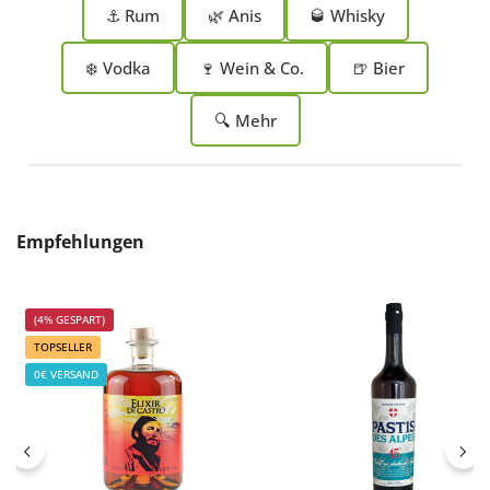
⚓ Rum
🌿 Anis
🥃 Whisky
❄️ Vodka
🍷 Wein & Co.
🍺 Bier
🔍 Mehr
Produktgalerie überspringen
Empfehlungen
(4% GESPART)
TOPSELLER
0€ VERSAND