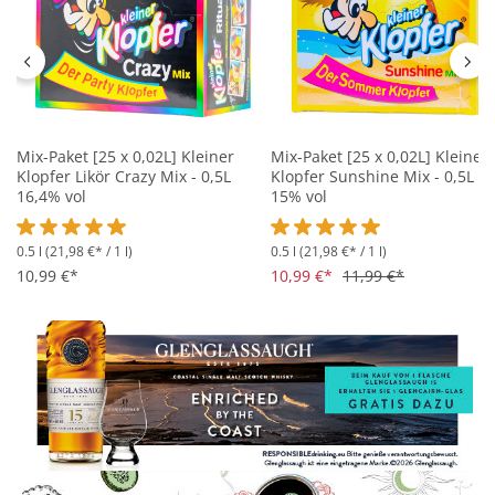
Mix-Paket [25 x 0,02L] Kleiner
Mix-Paket [25 x 0,02L] Kleiner
Klopfer Likör Crazy Mix - 0,5L
Klopfer Sunshine Mix - 0,5L
16,4% vol
15% vol
0.5 l
(21,98 €* / 1 l)
0.5 l
(21,98 €* / 1 l)
Durchschnittliche Bewertung von 5 von 5 Sternen
Durchschnittliche Bewertung 
10,99 €*
10,99 €*
11,99 €*