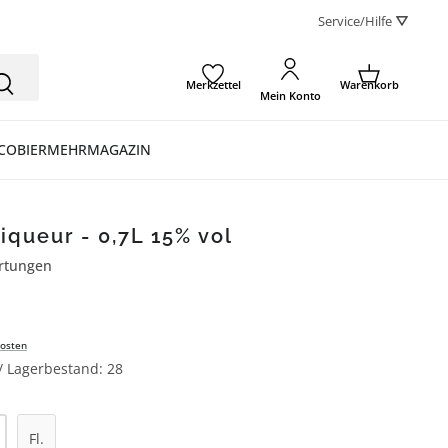
Service/Hilfe ⛛
Merkzettel
Warenkorb
Mein Konto
CO
BIER
MEHR
MAGAZIN
iqueur - 0,7L 15% vol
rtungen
ertung von 4.8 von 5 Sternen
osten
 / Lagerbestand: 28
l: Gib den gewünschten Wert ein oder be
Fl.