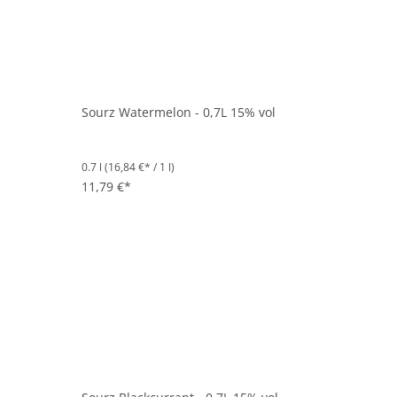
Sourz Watermelon - 0,7L 15% vol
0.7 l
(16,84 €* / 1 l)
11,79 €*