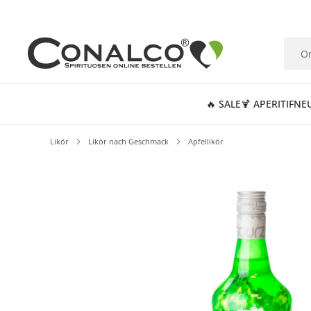
springen
Zur Hauptnavigation springen
🔥 SALE
🍹 APERITIF
NE
Likör
Likör nach Geschmack
Apfellikör
Bildergalerie überspringen