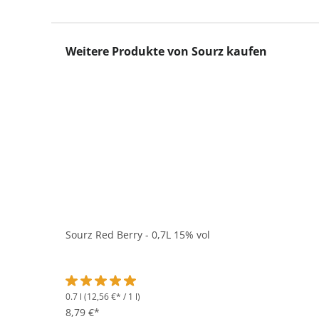
Produktgalerie überspringen
Weitere Produkte von Sourz kaufen
Sourz Red Berry - 0,7L 15% vol
0.7 l
(12,56 €* / 1 l)
Durchschnittliche Bewertung von 5 von 5 Sternen
8,79 €*