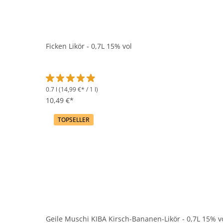
Ficken Likör - 0,7L 15% vol
0.7 l
(14,99 €* / 1 l)
Durchschnittliche Bewertung von 4.9 von 5 Sternen
10,49 €*
TOPSELLER
Geile Muschi KIBA Kirsch-Bananen-Likör - 0,7L 15% v