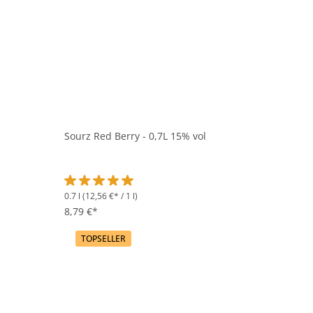
Sourz Red Berry - 0,7L 15% vol
0.7 l
(12,56 €* / 1 l)
Durchschnittliche Bewertung von 5 von 5 Sternen
8,79 €*
TOPSELLER