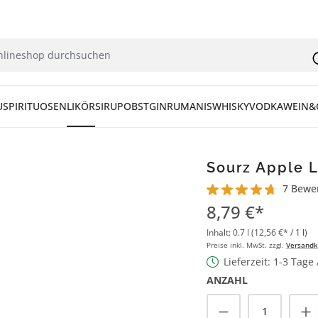
U
SPIRITUOSEN
LIKÖR
SIRUP
OBST
GIN
RUM
ANIS
WHISKY
VODKA
WEIN&
Sourz Apple L
7 Bewe
Durchschnittliche Bew
8,79 €*
Inhalt:
0.7 l
(12,56 €* / 1 l)
Preise inkl. MwSt. zzgl.
Versandk
Lieferzeit: 1-3 Tage
ANZAHL
Produkt Anzah