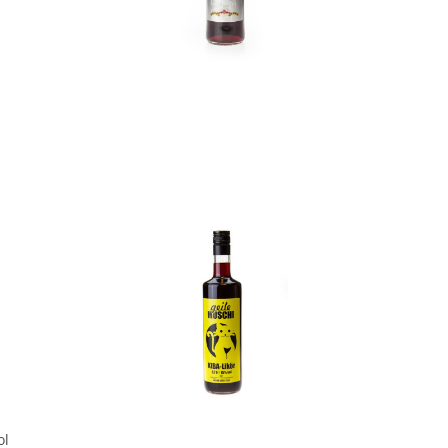
In den Korb
In den Korb
ol