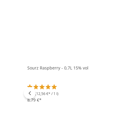
Sourz Raspberry - 0,7L 15% vol
0.7 l
(12,56 €* / 1 l)
Durchschnittliche Bewertung von 5 von 5 Sternen
8,79 €*