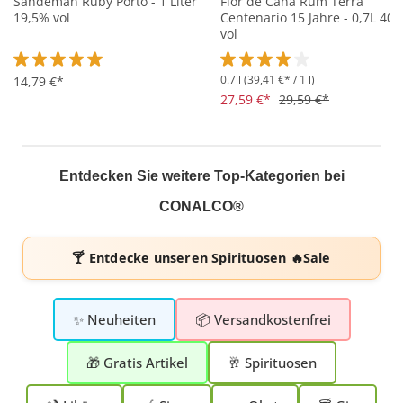
Sandeman Ruby Porto - 1 Liter
Flor de Cana Rum Terra
19,5% vol
Centenario 15 Jahre - 0,7L 40
vol
0.7 l
(39,41 €* / 1 l)
Durchschnittliche Bewertung von 5 von 5 Sternen
14,79 €*
Durchschnittliche Bewertung 
27,59 €*
29,59 €*
Entdecken Sie weitere Top-Kategorien bei
CONALCO®
🍸 Entdecke unseren
Spirituosen 🔥Sale
✨ Neuheiten
📦 Versandkostenfrei
🎁 Gratis Artikel
🥂 Spirituosen