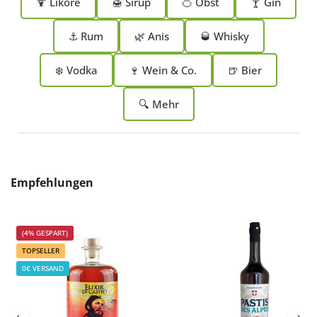
🍹 Liköre
🍯 Sirup
🍊 Obst
🍸 Gin
⚓ Rum
🌿 Anis
🥃 Whisky
❄️ Vodka
🍷 Wein & Co.
🍺 Bier
🔍 Mehr
Produktgalerie überspringen
Empfehlungen
(4% GESPART)
TOPSELLER
0€ VERSAND