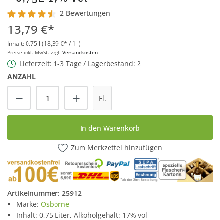
2 Bewertungen
Durchschnittliche Bewertung von 4.5 von 5 Sternen
13,79 €*
Inhalt:
0.75 l
(18,39 €* / 1 l)
Preise inkl. MwSt. zzgl.
Versandkosten
Lieferzeit: 1-3 Tage / Lagerbestand: 2
ANZAHL
Produkt Anzahl: Gib den gewünschten Wert
Fl.
In den Warenkorb
Zum Merkzettel hinzufügen
Artikelnummer:
25912
Marke:
Osborne
Inhalt: 0,75 Liter, Alkoholgehalt: 17% vol