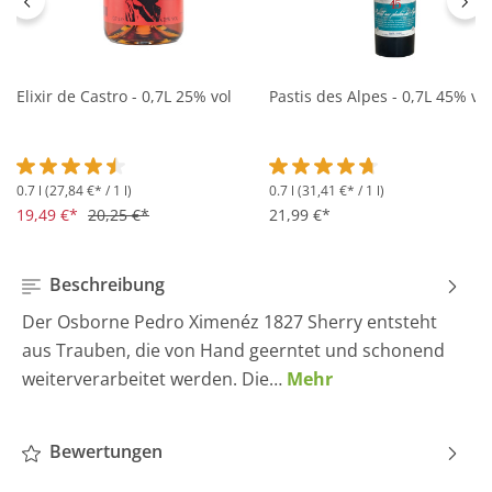
Elixir de Castro - 0,7L 25% vol
Pastis des Alpes - 0,7L 45% vol
0.7 l
(27,84 €* / 1 l)
0.7 l
(31,41 €* / 1 l)
Durchschnittliche Bewertung von 4.5 von 5 Sternen
Durchschnittliche Bewertung 
19,49 €*
20,25 €*
21,99 €*
Beschreibung
Der Osborne Pedro Ximenéz 1827 Sherry entsteht
aus Trauben, die von Hand geerntet und schonend
weiterverarbeitet werden. Die…
Mehr
Bewertungen