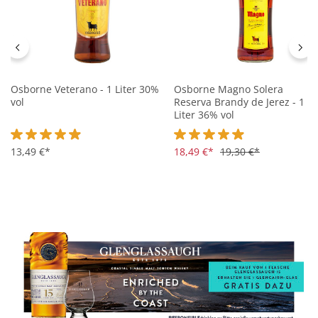
Osborne Veterano - 1 Liter 30%
Osborne Magno Solera
vol
Reserva Brandy de Jerez - 1
Liter 36% vol
Durchschnittliche Bewertung von 4.9 von 5 Sternen
13,49 €*
Durchschnittliche Bewertung 
18,49 €*
19,30 €*