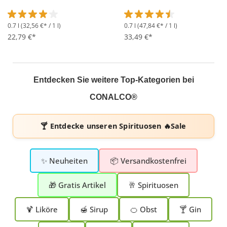
0.7 l
(32,56 €* / 1 l)
0.7 l
(47,84 €* / 1 l)
Durchschnittliche Bewertung von 4 von 5 Sternen
Durchschnittliche Bewertung 
22,79 €*
33,49 €*
Entdecken Sie weitere Top-Kategorien bei
CONALCO®
🍸 Entdecke unseren
Spirituosen 🔥Sale
✨ Neuheiten
📦 Versandkostenfrei
🎁 Gratis Artikel
🥂 Spirituosen
🍹 Liköre
🍯 Sirup
🍊 Obst
🍸 Gin