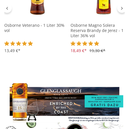
Osborne Veterano - 1 Liter 30%
Osborne Magno Solera
vol
Reserva Brandy de Jerez - 1
Liter 36% vol
Durchschnittliche Bewertung von 4.9 von 5 Sternen
13,49 €*
Durchschnittliche Bewertung 
18,49 €*
19,30 €*