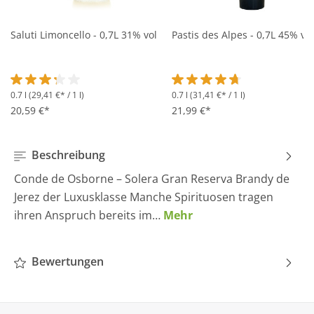
Saluti Limoncello - 0,7L 31% vol
Pastis des Alpes - 0,7L 45% vol
0.7 l
(29,41 €* / 1 l)
0.7 l
(31,41 €* / 1 l)
Durchschnittliche Bewertung von 3.2 von 5 Sternen
Durchschnittliche Bewertung 
20,59 €*
21,99 €*
Beschreibung
Conde de Osborne – Solera Gran Reserva Brandy de
Jerez der Luxusklasse Manche Spirituosen tragen
ihren Anspruch bereits im…
Mehr
Bewertungen