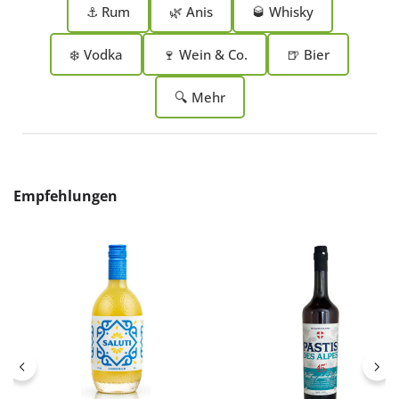
⚓ Rum
🌿 Anis
🥃 Whisky
❄️ Vodka
🍷 Wein & Co.
🍺 Bier
🔍 Mehr
Produktgalerie überspringen
Empfehlungen