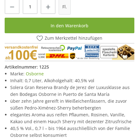
Produkt Anzahl: Gib den gewünschten Wert
Fl.
In den Warenkorb
Zum Merkzettel hinzufügen
Artikelnummer:
1225
Marke:
Osborne
Inhalt: 0,7 Liter, Alkoholgehalt: 40,5% vol
Solera Gran Reserva Brandy de Jerez der Luxusklasse aus
den Bodegas Osborne in Puerto de Santa María
über zehn Jahre gereift in Weißeichenfässern, die zuvor
süßen Pedro-Ximénez-Sherry beherbergten
elegantes Aroma aus reifen Pflaumen, Rosinen, Vanille,
Kakao und einem Hauch Sherry mit dezenter Zitrusfrische
40,5 % Vol., 0,7 l – bis 1964 ausschließlich von der Familie
Osborne selbst konsumiert