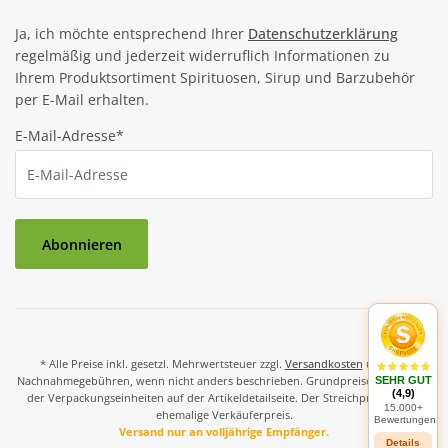
Ja, ich möchte entsprechend Ihrer
Datenschutzerklärung
regelmäßig und jederzeit widerruflich Informationen zu
Ihrem Produktsortiment Spirituosen, Sirup und Barzubehör
per E-Mail erhalten.
E-Mail-Adresse*
Abonnieren
* Alle Preise inkl. gesetzl. Mehrwertsteuer zzgl.
Versandkosten
und ggf.
Nachnahmegebühren, wenn nicht anders beschrieben. Grundpreise und Preise
SEHR GUT
(4,9)
der Verpackungseinheiten auf der Artikeldetailseite. Der Streichpreis ist der
15.000+
ehemalige Verkäuferpreis.
Bewertungen
Versand nur an volljährige Empfänger.
Details