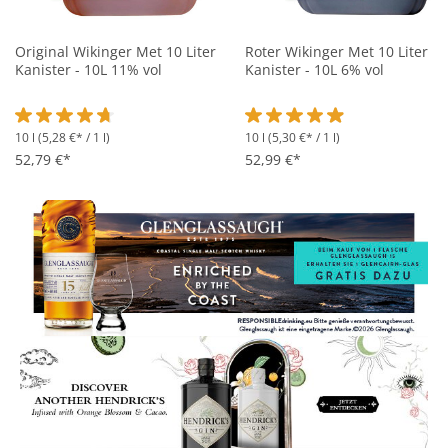
Original Wikinger Met 10 Liter
Roter Wikinger Met 10 Liter
Kanister - 10L 11% vol
Kanister - 10L 6% vol
10 l
(5,28 €* / 1 l)
10 l
(5,30 €* / 1 l)
Durchschnittliche Bewertung von 4.7 von 5 Sternen
Durchschnittliche Bewertung 
52,79 €*
52,99 €*