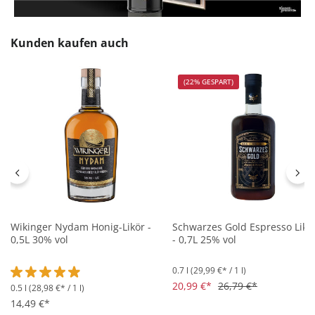
Produktgalerie überspringen
Kunden kaufen auch
(22% GESPART)
Wikinger Nydam Honig-Likör -
Schwarzes Gold Espresso Likö
0,5L 30% vol
- 0,7L 25% vol
0.7 l
(29,99 €* / 1 l)
20,99 €*
26,79 €*
0.5 l
(28,98 €* / 1 l)
Durchschnittliche Bewertung von 4.9 von 5 Sternen
14,49 €*