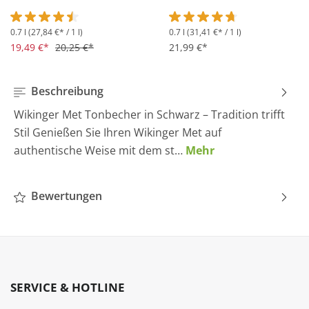
0.7 l
(27,84 €* / 1 l)
0.7 l
(31,41 €* / 1 l)
Durchschnittliche Bewertung von 4.5 von 5 Sternen
Durchschnittliche Bewertung 
19,49 €*
20,25 €*
21,99 €*
Beschreibung
Wikinger Met Tonbecher in Schwarz – Tradition trifft
Stil Genießen Sie Ihren Wikinger Met auf
authentische Weise mit dem st…
Mehr
Bewertungen
SERVICE & HOTLINE