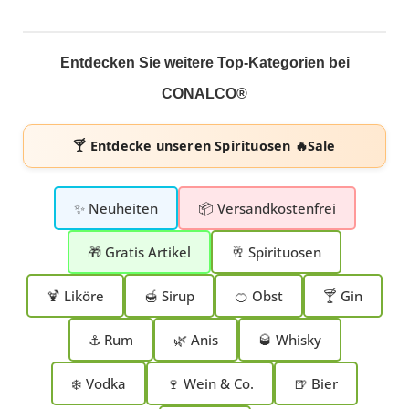
Entdecken Sie weitere Top-Kategorien bei
CONALCO®
🍸 Entdecke unseren
Spirituosen 🔥Sale
✨ Neuheiten
📦 Versandkostenfrei
🎁 Gratis Artikel
🥂 Spirituosen
🍹 Liköre
🍯 Sirup
🍊 Obst
🍸 Gin
⚓ Rum
🌿 Anis
🥃 Whisky
❄️ Vodka
🍷 Wein & Co.
🍺 Bier