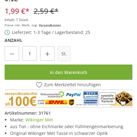
1,99 €*
2,59 €*
Inhalt:
1 Stück
Preise inkl. MwSt. zzgl.
Versandkosten
Lieferzeit: 1-3 Tage / Lagerbestand: 25
ANZAHL
Produkt Anzahl: Gib den gewünschten Wert
St.
In den Warenkorb
Zum Merkzettel hinzufügen
Artikelnummer:
31761
Marke:
Wikinger Met
aus Ton - ohne Eichmarke oder Füllmengenmarkierung
Original Wikinger Met Tasse in schwarzer Optik