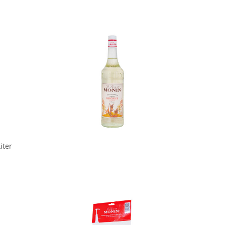
In den Korb
iter