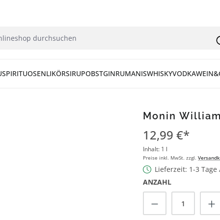
U
SPIRITUOSEN
LIKÖR
SIRUP
OBST
GIN
RUM
ANIS
WHISKY
VODKA
WEIN&
Monin William
12,99 €*
Inhalt:
1 l
Preise inkl. MwSt. zzgl.
Versandk
Lieferzeit: 1-3 Tage
ANZAHL
Produkt Anzah