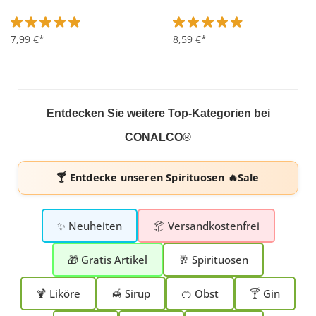
Durchschnittliche Bewertung von 4.9 von 5 Sternen
7,99 €*
Durchschnittliche Bewertung 
8,59 €*
Entdecken Sie weitere Top-Kategorien bei
CONALCO®
🍸 Entdecke unseren
Spirituosen 🔥Sale
✨ Neuheiten
📦 Versandkostenfrei
🎁 Gratis Artikel
🥂 Spirituosen
🍹 Liköre
🍯 Sirup
🍊 Obst
🍸 Gin