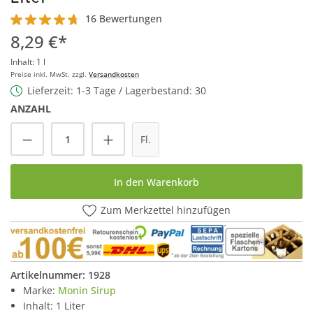
16 Bewertungen
Durchschnittliche Bewertung von 4.6 von 5 Sternen
8,29 €*
Inhalt:
1 l
Preise inkl. MwSt. zzgl.
Versandkosten
Lieferzeit: 1-3 Tage / Lagerbestand: 30
ANZAHL
Produkt Anzahl: Gib den gewünschten Wert
Fl.
In den Warenkorb
Zum Merkzettel hinzufügen
Artikelnummer:
1928
Marke:
Monin Sirup
Inhalt: 1 Liter