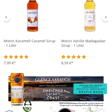
Monin Karamell Caramel Sirup
Monin Vanille Madagaskar
- 1 Liter
Sirup - 1 Liter
Durchschnittliche Bewertung von 4.9 von 5 Sternen
7,99 €*
Durchschnittliche Bewertung 
8,59 €*