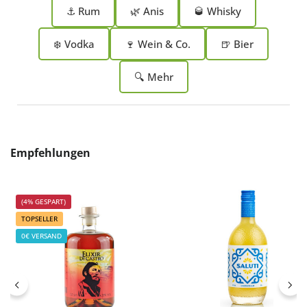
⚓ Rum
🌿 Anis
🥃 Whisky
❄️ Vodka
🍷 Wein & Co.
🍺 Bier
🔍 Mehr
Produktgalerie überspringen
Empfehlungen
(4% GESPART)
TOPSELLER
0€ VERSAND