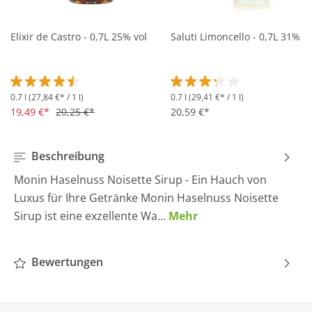
Elixir de Castro - 0,7L 25% vol
Saluti Limoncello - 0,7L 31% vo
0.7 l
(27,84 €* / 1 l)
0.7 l
(29,41 €* / 1 l)
Durchschnittliche Bewertung von 4.5 von 5 Sternen
Durchschnittliche Bewertung 
19,49 €*
20,25 €*
20,59 €*
Beschreibung
Monin Haselnuss Noisette Sirup - Ein Hauch von
Luxus für Ihre Getränke Monin Haselnuss Noisette
Sirup ist eine exzellente Wa…
Mehr
Bewertungen