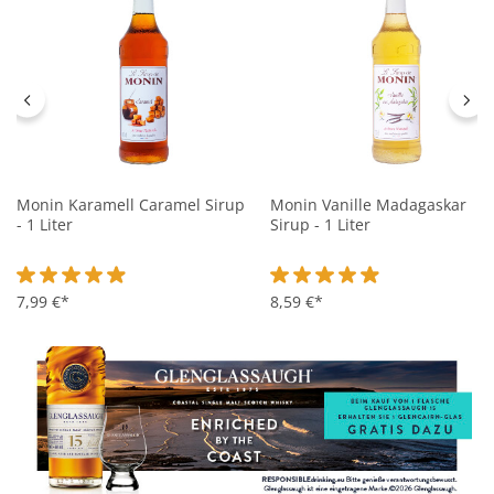
Monin Karamell Caramel Sirup
Monin Vanille Madagaskar
- 1 Liter
Sirup - 1 Liter
Durchschnittliche Bewertung von 4.9 von 5 Sternen
7,99 €*
Durchschnittliche Bewertung 
8,59 €*