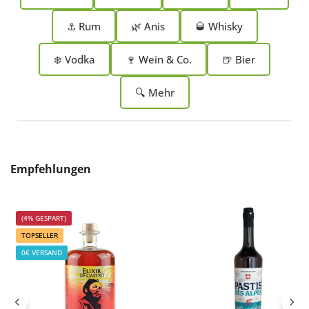
⚓ Rum
🌿 Anis
🥃 Whisky
❄️ Vodka
🍷 Wein & Co.
🍺 Bier
🔍 Mehr
Produktgalerie überspringen
Empfehlungen
(4% GESPART)
TOPSELLER
0€ VERSAND