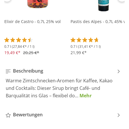
Elixir de Castro - 0,7L 25% vol
Pastis des Alpes - 0,7L 45% vol
0.7 l
(27,84 €* / 1 l)
0.7 l
(31,41 €* / 1 l)
Durchschnittliche Bewertung von 4.5 von 5 Sternen
Durchschnittliche Bewertung 
19,49 €*
20,25 €*
21,99 €*
Beschreibung
Warme Zimtschnecken‑Aromen für Kaffee, Kakao
und Cocktails: Dieser Sirup bringt Café‑ und
Barqualität ins Glas – flexibel do…
Mehr
Bewertungen