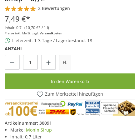
2 Bewertungen
Durchschnittliche Bewertung von 5 von 5 Sternen
7,49 €*
Inhalt:
0.7 l
(10,70 €* / 1 l)
Preise inkl. MwSt. zzgl.
Versandkosten
Lieferzeit: 1-3 Tage / Lagerbestand: 18
ANZAHL
Produkt Anzahl: Gib den gewünschten Wert
Fl.
In den Warenkorb
Zum Merkzettel hinzufügen
Artikelnummer:
30091
Marke:
Monin Sirup
Inhalt: 0,7 Liter