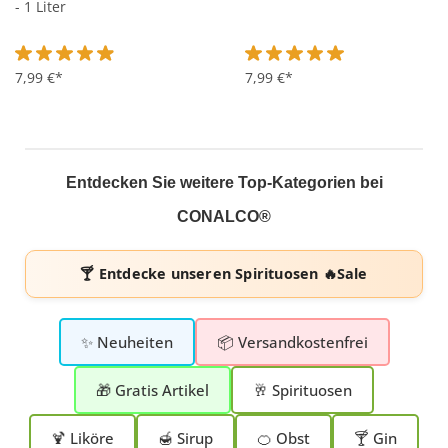
- 1 Liter
Durchschnittliche Bewertung von 4.9 von 5 Sternen
7,99 €*
Durchschnittliche Bewertung 
7,99 €*
Entdecken Sie weitere Top-Kategorien bei
CONALCO®
🍸 Entdecke unseren
Spirituosen 🔥Sale
✨ Neuheiten
📦 Versandkostenfrei
🎁 Gratis Artikel
🥂 Spirituosen
🍹 Liköre
🍯 Sirup
🍊 Obst
🍸 Gin