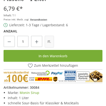
6,79 €*
Inhalt:
1 l
Preise inkl. MwSt. zzgl.
Versandkosten
Lieferzeit: 1-3 Tage / Lagerbestand: 6
ANZAHL
Produkt Anzahl: Gib den gewünschten Wert
Fl.
In den Warenkorb
Zum Merkzettel hinzufügen
Artikelnummer:
30084
Marke:
Monin Sirup
Inhalt: 1 Liter
schnelle Sour‑Basis für Klassiker & Mocktails