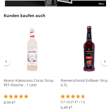
Produktgalerie überspringen
Kunden kaufen auch
Monin Kokosnuss Cocos Sirup
Riemerschmid Erdbeer Sirup 
PET-Flasche - 1 Liter
0,7L
0.7 l
(9,27 €* / 1 l)
Durchschnittliche Bewertung von 5 von 5 Sternen
8,99 €*
Durchschnittliche Bewertung 
6,49 €*