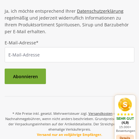
Ja, ich möchte entsprechend Ihrer
Datenschutzerklärung
regelmäßig und jederzeit widerruflich Informationen zu
Ihrem Produktsortiment Spirituosen, Sirup und Barzubehör
per E-Mail erhalten.
E-Mail-Adresse*
Abonnieren
* Alle Preise inkl. gesetzl. Mehrwertsteuer zzgl.
Versandkosten
und ggf.
Nachnahmegebühren, wenn nicht anders beschrieben. Grundpreise und Preise
SEHR GUT
(4,9)
der Verpackungseinheiten auf der Artikeldetailseite. Der Streichpreis ist der
15.000+
ehemalige Verkäuferpreis.
Bewertungen
Versand nur an volljährige Empfänger.
Details