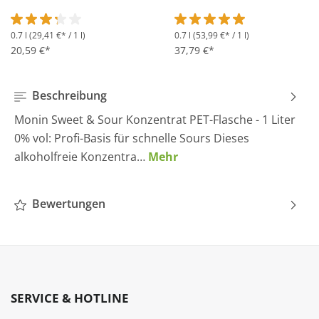
0.7 l
(29,41 €* / 1 l)
0.7 l
(53,99 €* / 1 l)
Durchschnittliche Bewertung von 3.2 von 5 Sternen
Durchschnittliche Bewertung 
20,59 €*
37,79 €*
Beschreibung
Monin Sweet & Sour Konzentrat PET-Flasche - 1 Liter
0% vol: Profi-Basis für schnelle Sours Dieses
alkoholfreie Konzentra…
Mehr
Bewertungen
SERVICE & HOTLINE