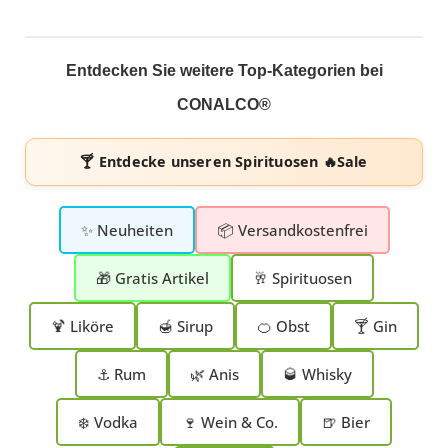
Entdecken Sie weitere Top-Kategorien bei
CONALCO®
🍸 Entdecke unseren
Spirituosen 🔥Sale
✨ Neuheiten
📦 Versandkostenfrei
🎁 Gratis Artikel
🥂 Spirituosen
🍹 Liköre
🍯 Sirup
🍊 Obst
🍸 Gin
⚓ Rum
🌿 Anis
🥃 Whisky
❄️ Vodka
🍷 Wein & Co.
🍺 Bier