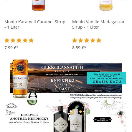
Monin Karamell Caramel Sirup
Monin Vanille Madagaskar
- 1 Liter
Sirup - 1 Liter
Durchschnittliche Bewertung von 4.9 von 5 Sternen
7,99 €*
Durchschnittliche Bewertung 
8,59 €*