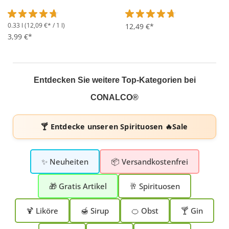
0.33 l
(12,09 €* / 1 l)
Durchschnittliche Bewertung von 4.8 von 5 Sternen
Durchschnittliche Bewertung 
12,49 €*
3,99 €*
Entdecken Sie weitere Top-Kategorien bei
CONALCO®
🍸 Entdecke unseren
Spirituosen 🔥Sale
✨ Neuheiten
📦 Versandkostenfrei
🎁 Gratis Artikel
🥂 Spirituosen
🍹 Liköre
🍯 Sirup
🍊 Obst
🍸 Gin