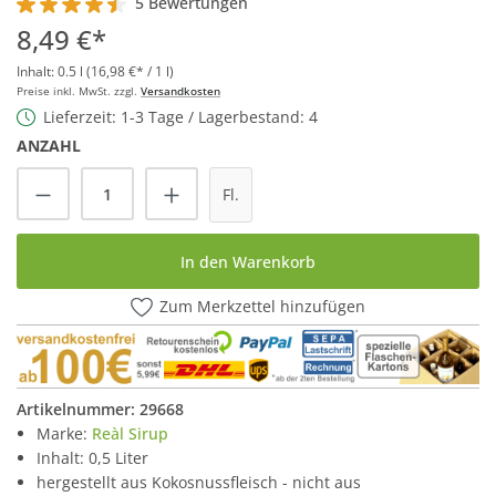
5 Bewertungen
Durchschnittliche Bewertung von 4.4 von 5 Sternen
8,49 €*
Inhalt:
0.5 l
(16,98 €* / 1 l)
Preise inkl. MwSt. zzgl.
Versandkosten
Lieferzeit: 1-3 Tage / Lagerbestand: 4
ANZAHL
Produkt Anzahl: Gib den gewünschten Wert
Fl.
In den Warenkorb
Zum Merkzettel hinzufügen
Artikelnummer:
29668
Marke:
Reàl Sirup
Inhalt: 0,5 Liter
hergestellt aus Kokosnussfleisch - nicht aus