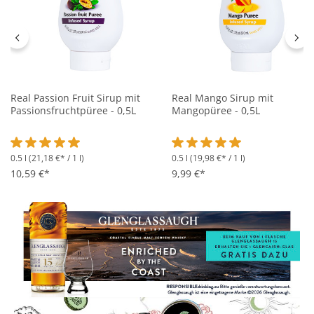
Real Passion Fruit Sirup mit
Real Mango Sirup mit
Passionsfruchtpüree - 0,5L
Mangopüree - 0,5L
0.5 l
(21,18 €* / 1 l)
0.5 l
(19,98 €* / 1 l)
Durchschnittliche Bewertung von 5 von 5 Sternen
Durchschnittliche Bewertung 
10,59 €*
9,99 €*