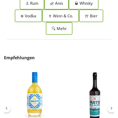
⚓ Rum
🌿 Anis
🥃 Whisky
❄️ Vodka
🍷 Wein & Co.
🍺 Bier
🔍 Mehr
Produktgalerie überspringen
Empfehlungen