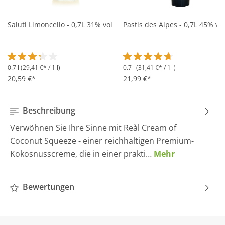
Saluti Limoncello - 0,7L 31% vol
Pastis des Alpes - 0,7L 45% vol
0.7 l
(29,41 €* / 1 l)
0.7 l
(31,41 €* / 1 l)
Durchschnittliche Bewertung von 3.2 von 5 Sternen
Durchschnittliche Bewertung 
20,59 €*
21,99 €*
Beschreibung
Verwöhnen Sie Ihre Sinne mit Reàl Cream of
Coconut Squeeze - einer reichhaltigen Premium-
Kokosnusscreme, die in einer prakti…
Mehr
Bewertungen