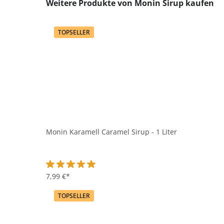
Produktgalerie überspringen
Weitere Produkte von Monin Sirup kaufen
TOPSELLER
Monin Karamell Caramel Sirup - 1 Liter
Durchschnittliche Bewertung von 4.9 von 5 Sternen
7,99 €*
TOPSELLER