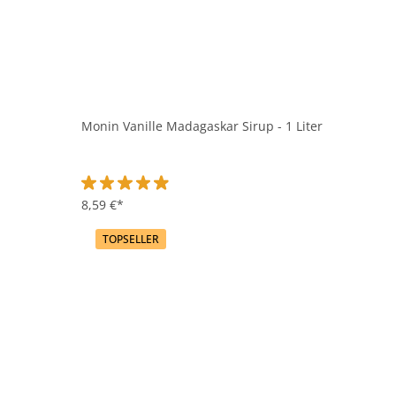
Monin Vanille Madagaskar Sirup - 1 Liter
Durchschnittliche Bewertung von 4.9 von 5 Sternen
8,59 €*
TOPSELLER