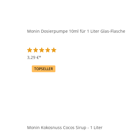
Monin Dosierpumpe 10ml für 1 Liter Glas-Flasche
Durchschnittliche Bewertung von 5 von 5 Sternen
3,29 €*
TOPSELLER
Monin Kokosnuss Cocos Sirup - 1 Liter