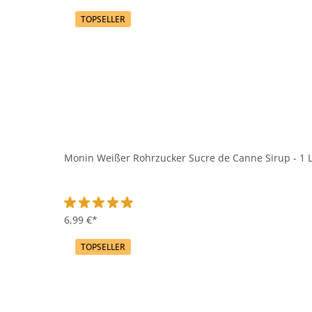
TOPSELLER
Monin Weißer Rohrzucker Sucre de Canne Sirup - 1 L
Durchschnittliche Bewertung von 4.9 von 5 Sternen
6,99 €*
TOPSELLER