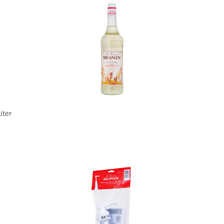
In den Korb
iter