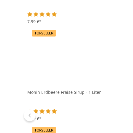
Durchschnittliche Bewertung von 5 von 5 Sternen
7,99 €*
TOPSELLER
Monin Erdbeere Fraise Sirup - 1 Liter
Durchschnittliche Bewertung von 5 von 5 Sternen
7,99 €*
TOPSELLER