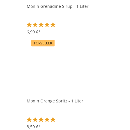
Monin Grenadine Sirup - 1 Liter
Durchschnittliche Bewertung von 5 von 5 Sternen
6,99 €*
TOPSELLER
Monin Orange Spritz - 1 Liter
Durchschnittliche Bewertung von 4.9 von 5 Sternen
8,59 €*