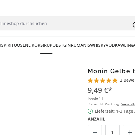
U
SPIRITUOSEN
LIKÖR
SIRUP
OBST
GIN
RUM
ANIS
WHISKY
VODKA
WEIN&
Monin Gelbe B
2 Bewe
Durchschnittliche Bew
9,49 €*
Inhalt:
1 l
Preise inkl. MwSt. zzgl.
Versandk
Lieferzeit: 1-3 Tage
ANZAHL
Produkt Anzah