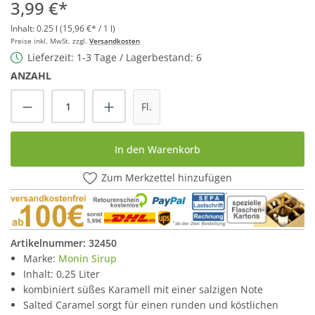
3,99 €*
Inhalt:
0.25 l
(15,96 €* / 1 l)
Preise inkl. MwSt. zzgl.
Versandkosten
Lieferzeit: 1-3 Tage / Lagerbestand: 6
ANZAHL
Produkt Anzahl: Gib den gewünschten Wert
Fl.
In den Warenkorb
Zum Merkzettel hinzufügen
Artikelnummer:
32450
Marke:
Monin Sirup
Inhalt: 0,25 Liter
kombiniert süßes Karamell mit einer salzigen Note
Salted Caramel sorgt für einen runden und köstlichen