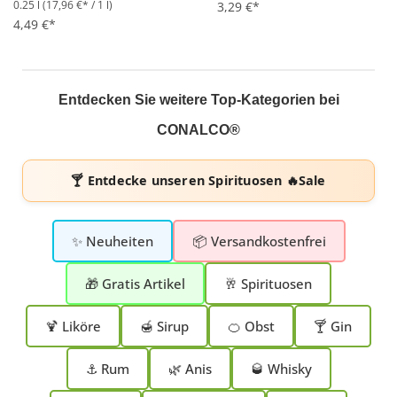
0.25 l
(17,96 €* / 1 l)
Durchschnittliche Bewertung von 5 von 5 Sternen
Durchschnittliche Bewertung 
3,29 €*
4,49 €*
Entdecken Sie weitere Top-Kategorien bei
CONALCO®
🍸 Entdecke unseren
Spirituosen 🔥Sale
✨ Neuheiten
📦 Versandkostenfrei
🎁 Gratis Artikel
🥂 Spirituosen
🍹 Liköre
🍯 Sirup
🍊 Obst
🍸 Gin
⚓ Rum
🌿 Anis
🥃 Whisky