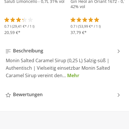
Saluti Limoncello - 0,7L 31% vol
Gin Heol an Oriant 1672 - 0,7L
42% vol
0.7 l
(29,41 €* / 1 l)
0.7 l
(53,99 €* / 1 l)
Durchschnittliche Bewertung von 3.2 von 5 Sternen
Durchschnittliche Bewertung 
20,59 €*
37,79 €*
Beschreibung
Monin Salted Caramel Sirup (0,25 L) Salzig-süß |
Authentisch | Vielseitig einsetzbar Monin Salted
Caramel Sirup vereint den…
Mehr
Bewertungen