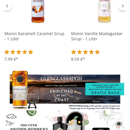
Monin Karamell Caramel Sirup
Monin Vanille Madagaskar
- 1 Liter
Sirup - 1 Liter
Durchschnittliche Bewertung von 4.9 von 5 Sternen
7,99 €*
Durchschnittliche Bewertung 
8,59 €*