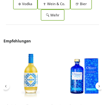
❄️ Vodka
🍷 Wein & Co.
🍺 Bier
🔍 Mehr
Produktgalerie überspringen
Empfehlungen