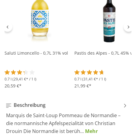
Saluti Limoncello - 0,7L 31% vol
Pastis des Alpes - 0,7L 45% vol
0.7 l
(29,41 €* / 1 l)
0.7 l
(31,41 €* / 1 l)
Durchschnittliche Bewertung von 3.2 von 5 Sternen
Durchschnittliche Bewertung 
20,59 €*
21,99 €*
Beschreibung
Marquis de Saint-Loup Pommeau de Normandie –
die normannische Apfelspezialität von Christian
Drouin Die Normandie ist berüh…
Mehr