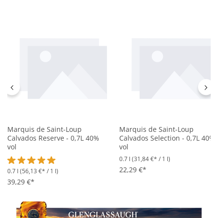
Marquis de Saint-Loup
Marquis de Saint-Loup
Calvados Reserve - 0,7L 40%
Calvados Selection - 0,7L 40%
vol
vol
0.7 l
(31,84 €* / 1 l)
22,29 €*
0.7 l
(56,13 €* / 1 l)
Durchschnittliche Bewertung von 5 von 5 Sternen
39,29 €*