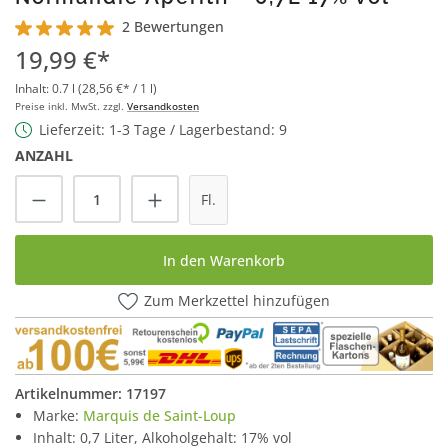
2 Bewertungen
Durchschnittliche Bewertung von 5 von 5 Sternen
19,99 €*
Inhalt:
0.7 l
(28,56 €* / 1 l)
Preise inkl. MwSt. zzgl.
Versandkosten
Lieferzeit: 1-3 Tage / Lagerbestand: 9
ANZAHL
Produkt Anzahl: Gib den gewünschten Wert
Fl.
In den Warenkorb
Zum Merkzettel hinzufügen
Artikelnummer:
17197
Marke:
Marquis de Saint-Loup
Inhalt: 0,7 Liter, Alkoholgehalt: 17% vol