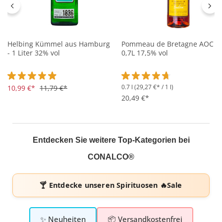
Helbing Kümmel aus Hamburg
Pommeau de Bretagne AOC -
- 1 Liter 32% vol
0,7L 17,5% vol
0.7 l
(29,27 €* / 1 l)
Durchschnittliche Bewertung von 4.9 von 5 Sternen
10,99 €*
11,79 €*
Durchschnittliche Bewertung 
20,49 €*
Entdecken Sie weitere Top-Kategorien bei
CONALCO®
🍸 Entdecke unseren
Spirituosen 🔥Sale
✨ Neuheiten
📦 Versandkostenfrei