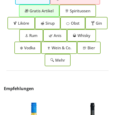
🎁 Gratis Artikel
🥂 Spirituosen
🍹 Liköre
🍯 Sirup
🍊 Obst
🍸 Gin
⚓ Rum
🌿 Anis
🥃 Whisky
❄️ Vodka
🍷 Wein & Co.
🍺 Bier
🔍 Mehr
Produktgalerie überspringen
Empfehlungen