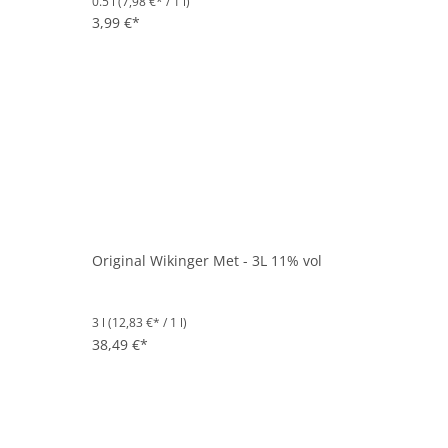
0.5 l
(7,98 €* / 1 l)
3,99 €*
Original Wikinger Met - 3L 11% vol
3 l
(12,83 €* / 1 l)
38,49 €*