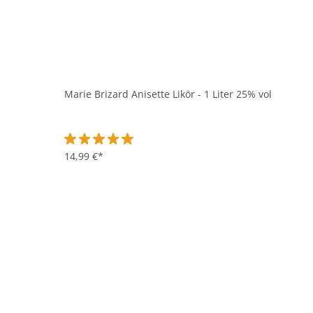
Marie Brizard Anisette Likör - 1 Liter 25% vol
Durchschnittliche Bewertung von 4.9 von 5 Sternen
14,99 €*