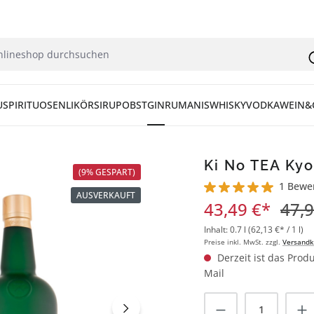
U
SPIRITUOSEN
LIKÖR
SIRUP
OBST
GIN
RUM
ANIS
WHISKY
VODKA
WEIN&
Ki No TEA Kyot
(9% GESPART)
1 Bewe
AUSVERKAUFT
Durchschnittliche Bew
43,49 €*
47,9
Inhalt:
0.7 l
(62,13 €* / 1 l)
Preise inkl. MwSt. zzgl.
Versandk
Derzeit ist das Produ
Mail