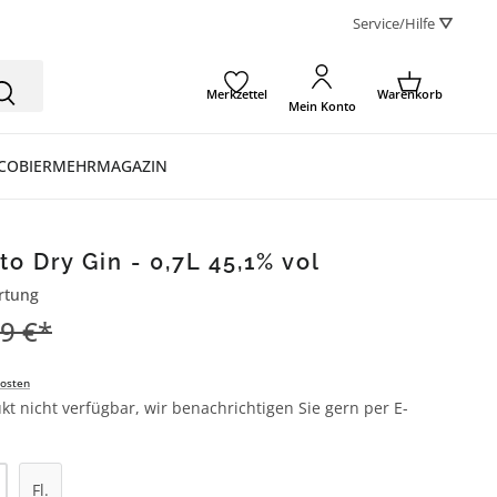
Service/Hilfe ⛛
Merkzettel
Warenkorb
Mein Konto
CO
BIER
MEHR
MAGAZIN
o Dry Gin - 0,7L 45,1% vol
rtung
ertung von 5 von 5 Sternen
9 €*
osten
kt nicht verfügbar, wir benachrichtigen Sie gern per E-
Fl.