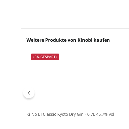
Produktgalerie überspringen
Weitere Produkte von Kinobi kaufen
(3% GESPART)
Ki No BI Classic Kyoto Dry Gin - 0,7L 45,7% vol