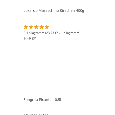
Luxardo Maraschino Kirschen 400g
0.4 Kilogramm
(23,73 €* / 1 Kilogramm)
Durchschnittliche Bewertung von 5 von 5 Sternen
9,49 €*
Sangrita Picante - 0,5L