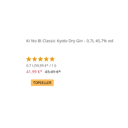
Ki No BI Classic Kyoto Dry Gin - 0,7L 45,7% vol
0.7 l
(59,99 €* / 1 l)
Durchschnittliche Bewertung von 5 von 5 Sternen
41,99 €*
43,49 €*
TOPSELLER