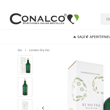
springen
Zur Hauptnavigation springen
🔥 SALE
🍹 APERITIF
NE
Gin
London Dry Gin
Bildergalerie überspringen