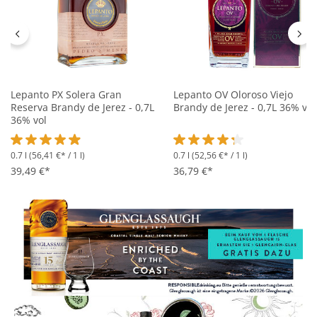
Lepanto PX Solera Gran
Lepanto OV Oloroso Viejo
Reserva Brandy de Jerez - 0,7L
Brandy de Jerez - 0,7L 36% vol
36% vol
0.7 l
(56,41 €* / 1 l)
0.7 l
(52,56 €* / 1 l)
Durchschnittliche Bewertung von 4.9 von 5 Sternen
Durchschnittliche Bewertung 
39,49 €*
36,79 €*