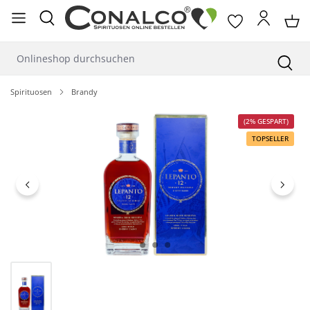
alt springen
Spirituosen
Brandy
Bildergalerie überspringen
(2% GESPART)
TOPSELLER