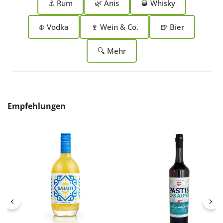
⚓ Rum
🌿 Anis
🥃 Whisky
❄️ Vodka
🍷 Wein & Co.
🍺 Bier
🔍 Mehr
Produktgalerie überspringen
Empfehlungen