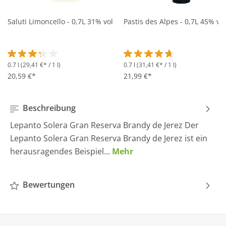
Saluti Limoncello - 0,7L 31% vol
Pastis des Alpes - 0,7L 45% vol
0.7 l
(29,41 €* / 1 l)
0.7 l
(31,41 €* / 1 l)
Durchschnittliche Bewertung von 3.2 von 5 Sternen
Durchschnittliche Bewertung 
20,59 €*
21,99 €*
Beschreibung
Lepanto Solera Gran Reserva Brandy de Jerez Der
Lepanto Solera Gran Reserva Brandy de Jerez ist ein
herausragendes Beispiel…
Mehr
Bewertungen