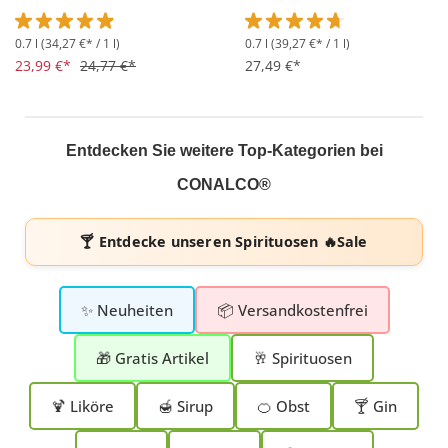
0.7 l
(34,27 €* / 1 l)
0.7 l
(39,27 €* / 1 l)
Durchschnittliche Bewertung von 4.8 von 5 Sternen
Durchschnittliche Bewertung 
23,99 €*
24,77 €*
27,49 €*
Entdecken Sie weitere Top-Kategorien bei
CONALCO®
🍸 Entdecke unseren
Spirituosen 🔥Sale
✨ Neuheiten
📦 Versandkostenfrei
🎁 Gratis Artikel
🥂 Spirituosen
🍹 Liköre
🍯 Sirup
🍊 Obst
🍸 Gin